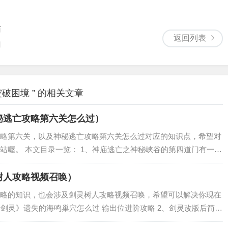
南
返回列表
门
破困境 ” 的相关文章
秘逃亡攻略第六关怎么过）
略第六关，以及神秘逃亡攻略第六关怎么过对应的知识点，希望对
站喔。 本文目录一览： 1、神庙逃亡之神秘峡谷的第四道门有一个
庙逃亡第三章图文攻略 神秘城堡的解谜方法（图文） 3、神庙逃亡
树人攻略视频召唤）
略的知识，也会涉及剑灵树人攻略视频召唤，希望可以解决你现在
《剑灵》遗失的海鸣巢穴怎么过 输出位进阶攻略 2、剑灵改版后简单
三攻略 3、剑灵普通树人怎么打 普通树人本剑士主T视角 4、剑灵