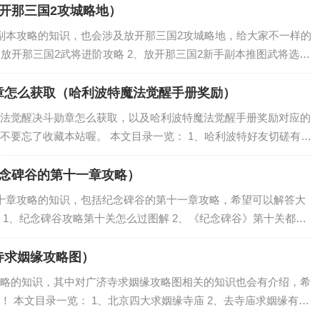
开那三国2攻城略地）
副本攻略的知识，也会涉及放开那三国2攻城略地，给大家不一样的
、放开那三国2武将进阶攻略 2、放开那三国2新手副本推图武将选择
攻略介绍 平民怎么玩 4、放开那三国2阵容的搭配技巧 5、放开那三
章怎么获取（哈利波特魔法觉醒手册奖励）
法觉醒决斗勋章怎么获取，以及哈利波特魔法觉醒手册奖励对应的
不要忘了收藏本站喔。 本文目录一览： 1、哈利波特好友切磋有记
获得 3、魔法觉醒决斗前翻动的章是什么 4、哈利波特决斗铭牌有
纪念碑谷的第十一章攻略）
十章攻略的知识，包括纪念碑谷的第十一章攻略，希望可以解答大
 1、纪念碑谷攻略第十关怎么过图解 2、《纪念碑谷》第十关都有
是怎样的？ 4、纪念碑谷第十关 5、纪念碑谷第十章怎么过 第十关
寺求姻缘攻略图）
略的知识，其中对广济寺求姻缘攻略图相关的知识也会有介绍，希
 本文目录一览： 1、北京四大求姻缘寺庙 2、去寺庙求姻缘有什
缘有什么讲究 北京广济寺求姻缘的注意事项 4、关于求姻缘，