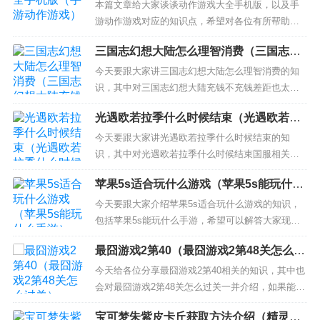
本篇文章给大家谈谈动作游戏大全手机版，以及手
游动作游戏对应的知识点，希望对各位有所帮助，
不要忘了收藏本站喔。 本文目录一览： 1、手机上
三国志幻想大陆怎么理智消费（三国志幻
的动作游戏有哪些？ 2、有什么好玩的手机动作游戏
想大陆充钱不充钱差距也太大了）
3、好玩的动作类手机游戏？ 4、手机上有哪些好玩
今天要跟大家讲三国志幻想大陆怎么理智消费的知
的动作类游戏 5、有哪些横版格斗类手机游戏? 手...
识，其中对三国志幻想大陆充钱不充钱差距也太大
了相关的知识也会有介绍，希望可以帮助大家解答
光遇欧若拉季什么时候结束（光遇欧若拉
当下的疑问！ 本文目录一览： 1、三国志幻想大陆
季什么时候结束国服）
黄背刺鲷鱼怎么搭配阵容好? 2、三国幻想花灯瀚雪
今天要跟大家讲光遇欧若拉季什么时候结束的知
张辽位置 3、三国志幻想大陆蔡文姬礼物怎么获得
识，其中对光遇欧若拉季什么时候结束国服相关的
4、三国志...
知识也会有介绍，希望可以帮助大家解答当下的疑
苹果5s适合玩什么游戏（苹果5s能玩什么
问！ 本文目录一览： 1、光遇欧若拉季什么时候结
手游）
束国服 2、欧若拉季节什么时候结束 3、《光遇》欧
今天要跟大家介绍苹果5s适合玩什么游戏的知识，
若拉季什么时候结束的？ 4、欧若拉季节几点结束
包括苹果5s能玩什么手游，希望可以解答大家现在
光遇欧若...
的问题！本文目录一览： 1、苹果5s可以玩创造与
最囧游戏2第40（最囧游戏2第48关怎么过
魔法吗 2、iphone5有哪些好游戏 3、iphone 5s能带
关）
的动的网易游戏有什么 苹果5s可以玩创造与魔法吗
今天给各位分享最囧游戏2第40相关的知识，其中也
可以玩。《创造与魔法》是英雄互娱研...
会对最囧游戏2第48关怎么过关一并介绍，如果能碰
巧解决你现在面临的问题，别忘了关注本站，现在
宝可梦朱紫皮卡丘获取方法介绍（精灵宝
开始吧！ 本文目录一览： 1、晚上玩最囧游戏240