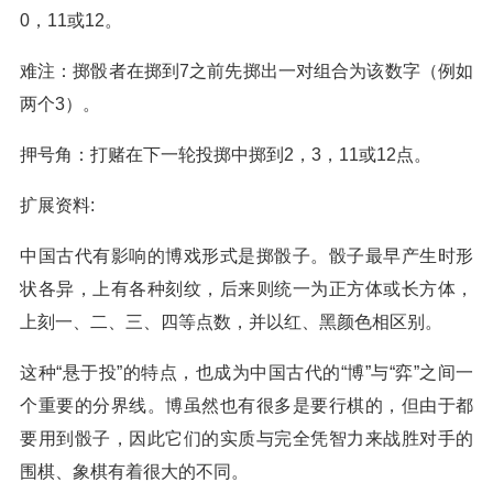
0，11或12。
难注：掷骰者在掷到7之前先掷出一对组合为该数字（例如
两个3）。
押号角：打赌在下一轮投掷中掷到2，3，11或12点。
扩展资料:
中国古代有影响的博戏形式是掷骰子。骰子最早产生时形
状各异，上有各种刻纹，后来则统一为正方体或长方体，
上刻一、二、三、四等点数，并以红、黑颜色相区别。
这种“悬于投”的特点，也成为中国古代的“博”与“弈”之间一
个重要的分界线。博虽然也有很多是要行棋的，但由于都
要用到骰子，因此它们的实质与完全凭智力来战胜对手的
围棋、象棋有着很大的不同。