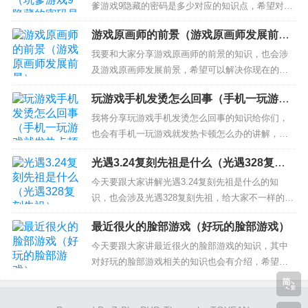
教程 我的世界电脑版1.7.5版怎么多人游戏视频...
爹游戏9隐藏的密码是多少对应的知识点，希望对各
位有所帮助，不要忘了收藏本站喔。 本文目录一
游戏原画师的前景（游戏原画师发展前
览： 1、史上最坑爹的游戏9怎么过 2、史上最坑爹
景）
的游戏9第十四关怎么过？ 3、史上最坑爹的游戏9
我要和大家分享游戏原画师的前景的知识，也会涉
怎么过关 4、史上最坑爹的游戏9第14关怎么玩 史
及游戏原画师发展前景，希望可以解决你现在的问
上...
题！ 本文目录一览： 1、原画就业前景怎么样？
玩游戏手机发烫怎么回事（手机一玩游戏
2、学原画的话，就业前景如何 3、原画师学费一般
就发热卡顿怎么办）
是多少，前景好吗？ 原画就业前景怎么样？ 原画就
我将分享玩游戏手机发烫怎么回事的知识给你们，
业前景很不错，国内原画行业发展很迅速，尤其是
也会有手机一玩游戏就发热卡顿怎么办的讲解，希
游戏和影视行...
望可以解决你们现在的问题！ 本文目录一览： 1、
光遇3.24复刻先祖是什么（光遇328复刻
为什么我的手机一玩游戏就发烫？ 2、手机一玩游戏
先祖）
就发烫是怎么回事 3、手机玩游戏发烫是什么原因？
今天要跟大家讲解光遇3.24复刻先祖是什么的知
4、玩游戏手机会发热怎么回事 5、手机玩游戏发烫
识，也会涉及光遇328复刻先祖，给大家不一样的解
是...
决方案！ 本文目录一览： 1、光遇20231月,12号复
最近很火的脸部游戏（好玩的脸部游戏）
刻的先祖在哪 2、光遇复刻先祖 光遇复刻先祖是谁
3、光遇中复刻先祖是什么 光遇中复刻先祖介绍 4、
今天要跟大家讲最近很火的脸部游戏的知识，其中
光遇复刻先祖位置一览介绍 光遇复刻先祖...
对好玩的脸部游戏相关的知识也会有介绍，希望可
以帮助大家解答当下的疑问！ 本文目录一览： 1、
抖音面部清洁游戏叫啥名字 2、3d捏脸游戏推荐 3d