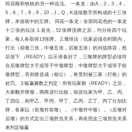
同花顺和铁枝的另一种说法。 一条龙：由A，2，3，4，
5，6，7，8，9，10，J，Q，K连续数字所构成的十三张
牌，本游戏中的王牌。 同花一条龙：全部同花色的一条龙
十三张的玩法 1.首先，52张牌洗牌之后，均分给四个玩
家，每人各取得13张牌。 2.墩排法：玩家必须在时限内，
打出（前墩三张，中墩五张，后墩五张）的对战阵容，然
后按下 （READY）以示准备好了，三墩牌的牌型必须符
合后墩牌型大于或等于中墩牌型，中墩牌型大于或等于前
墩牌型，否则将造成（相公），将受到被三家（打枪）的
处罚。 3.输赢赌数之判定：所有玩家都（READY）之后，
大家翻开牌墩，两两进行比较，假设玩家为甲、乙、丙、
丁四位，则甲乙、甲丙、甲丁、乙丙、乙丁、丙丁分别比
牌，各家以（前墩对前墩），（中墩对中墩），（后墩对
后墩）的方式定出三项胜负关系，再依照这三项胜负关系
来判定输赢