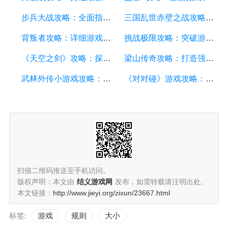
步兵大战攻略：全面指南及游戏技巧分享
三国乱世赤壁之战攻略：详细游戏攻略方面的描述
背叛者攻略：详细游戏攻略方面的描述
挑战极限攻略：突破游戏难关的终极指南
《天空之剑》攻略：探索天空的冒险之旅
梁山传奇攻略：打造强大的英雄团队，征服江湖的必备指南
武林外传小游戏攻略：全面解析游戏技巧、角色选择和剧情推进
《对对碰》游戏攻略：成为高手的秘籍
扫描二维码推送至手机访问。
版权声明：本文由
结义游戏网
发布，如需转载请注明出处。
本文链接：
http://www.jieyi.org/zixun/23667.html
标签:
游戏
规则
大小