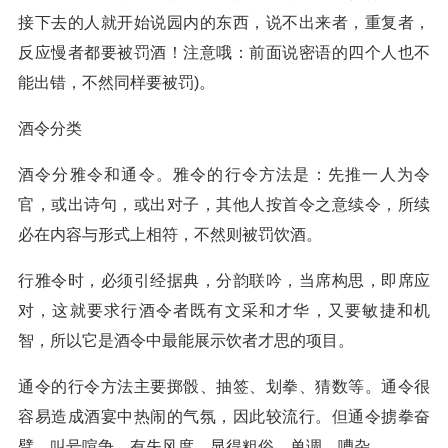
接下去的人就开始说园内的东西，说不出来者，重复者，
反应慢者都要被罚酒！注意哦：前面说密语的四个人也不
能出错，不然同样要被罚)。
酒令分类
酒令分雅令和通令。雅令的行令方法是：先推一人为令
官，或出诗句，或出对子，其他人按首令之意续令，所续
必在内容与形式上相符，不然则被罚饮酒。
行雅令时，必须引经据典，分韵联吟，当席构思，即席应
对，这就要求行酒令者既有文采和才华，又要敏捷和机
智，所以它是酒令中最能展示饮者才思的项目。
通令的行令方法主要掷骰、抽签、划拳、猜数等。通令很
容易造成酒宴中热闹的气氛，因此较流行。但通令掳拳奋
臂，叫号喧争，有失风度，显得粗俗、单调、嘈杂。