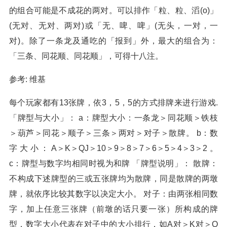
的组合可能是不成花的两对。可以排作「粒、粒、滔(o)」
(无对、无对、两对)或「无、啤、啤」(无头，一对，一
对)。除了一条龙及通吃的「报到」外，最大的组合为：
「三条、同花顺、同花顺」，可得十八注。
参考: 维基
每个玩家都有13张牌，依3，5，5的方式排牌来进行游戏.
「牌型与大小」： a：牌型大小：一条龙＞同花顺＞铁枝
＞葫芦＞同花＞顺子＞三条＞两对＞对子＞散牌。 b：数
字大小：A＞K＞QJ＞10＞9＞8＞7＞6＞5＞4＞3＞2。
c：牌型与数字均相同时视为和牌 「牌型说明」： 散牌：
不构成下述牌型的三或五张牌均为散牌，同是散牌的两墩
牌，就依序比较其数字以决定大小。 对子：由两张相同数
字，加上任意三张牌（前墩的话只要一张）所构成的牌
型，数字大小代表在对子中的大小排行，如A对＞K对＞Q