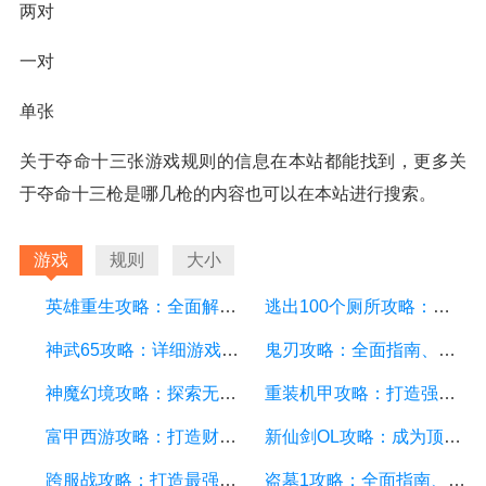
两对
一对
单张
关于夺命十三张游戏规则的信息在本站都能找到，更多关
于夺命十三枪是哪几枪的内容也可以在本站进行搜索。
游戏
规则
大小
英雄重生攻略：全面解析游戏中的技巧和策略
逃出100个厕所攻略：详细游戏攻略方面的描述
神武65攻略：详细游戏攻略方面的描述
鬼刃攻略：全面指南、技巧和秘籍，助你成为顶尖玩家
神魔幻境攻略：探索无尽的魔幻世界，成为顶尖玩家
重装机甲攻略：打造强大机甲，征服战场的终极指南
富甲西游攻略：打造财富王国的终极指南
新仙剑OL攻略：成为顶级仙侠大侠的秘诀与技巧
跨服战攻略：打造最强战队，征服多个服务器
盗墓1攻略：全面指南、秘籍和技巧