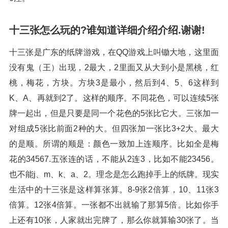
十三张怎么玩的?谁知道详细介绍介绍.谢谢!
十三张是广东的纸牌游戏，在QQ游戏上叫锄大地，这里面
没有鬼（王）出现，2最大，2里面又从大到小是黑桃，红
桃，梅花，方块。方块3是最小，然后到4、5、6这样到
K、A、再就到2了。这样的顺序。不同花色，可以连续5张
牌一起出，但是只要是同一个花色的5张比它大。三张加一
对组成5张比前面2种的大。但四张加一张比3+2大。最大
的是顺。所谓的顺是：颜色一致加上连顺序。比如全是梅
花的34567.五张连的话，不能从2连3，比如不能23456。
也不能j、m、k、a、2。理念是怎么跑掉手上的纸牌。现实
生活中的十三张是这样算张算。8-9张2倍算，10、11张3
倍算。12张4倍算。一张都不出就输了那算5倍。比如你手
上还有10张，人家就出完牌了，那么你就算输30张了。当