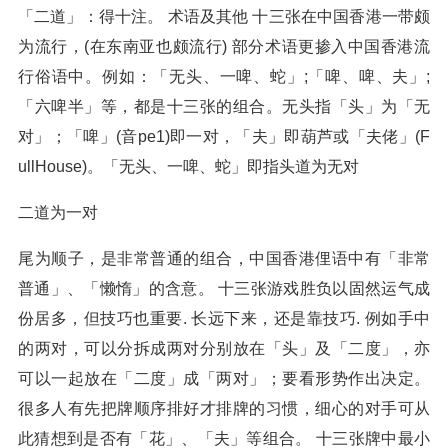
「二道」：得十注。 术语及其他 十三张在中国香港一带颇
为流行，(在东南亚也颇流行) 部分术语更掺入中国香港流
行俗语中。例如：「无头、一啤、蛇」;「啤、啤、夫」;
「六啤半」等，都是十三张的组合。无头指「头」为「无
对」；「啤」(音pe1)即一对，「夫」即葫芦或「夫佬」(F
ullHouse)。「无头、一啤、蛇」即指头道为无对
二道为一对
尾为顺子，是非常普通的组合，中国香港俚语中有「非常
普通」、「懒惰」的含意。 十三张游戏胜负以固然运气成
份居多，但技巧也重要. 长远下来，还是靠技巧. 例如手中
的两对，可以分拆成两对分别放在「头」及「二度」，亦
可以一起放在「二度」成「两对」；要看形势作出决定。
很多人有先把牌顺序排好才排牌的习惯，细心的对手可从
此猜想到是否有「花」、「夫」等组合。 十三张牌中最小