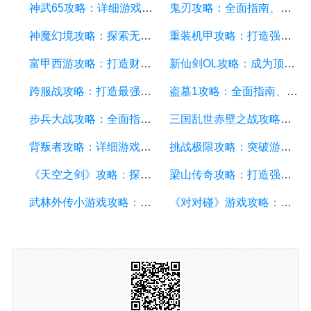
神武65攻略：详细游戏攻略方面的描述
鬼刃攻略：全面指南、技巧和秘籍，助你成为顶尖玩家
神魔幻境攻略：探索无尽的魔幻世界，成为顶尖玩家
重装机甲攻略：打造强大机甲，征服战场的终极指南
富甲西游攻略：打造财富王国的终极指南
新仙剑OL攻略：成为顶级仙侠大侠的秘诀与技巧
跨服战攻略：打造最强战队，征服多个服务器
盗墓1攻略：全面指南、秘籍和技巧
步兵大战攻略：全面指南及游戏技巧分享
三国乱世赤壁之战攻略：详细游戏攻略方面的描述
背叛者攻略：详细游戏攻略方面的描述
挑战极限攻略：突破游戏难关的终极指南
《天空之剑》攻略：探索天空的冒险之旅
梁山传奇攻略：打造强大的英雄团队，征服江湖的必备指南
武林外传小游戏攻略：全面解析游戏技巧、角色选择和剧情推进
《对对碰》游戏攻略：成为高手的秘籍