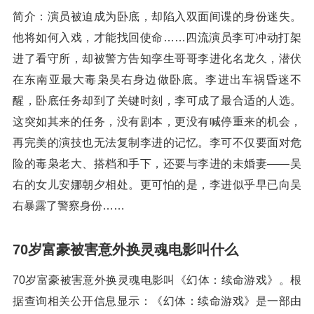
简介：演员被迫成为卧底，却陷入双面间谍的身份迷失。
他将如何入戏，才能找回使命……四流演员李可冲动打架
进了看守所，却被警方告知孪生哥哥李进化名龙久，潜伏
在东南亚最大毒枭吴右身边做卧底。李进出车祸昏迷不
醒，卧底任务却到了关键时刻，李可成了最合适的人选。
这突如其来的任务，没有剧本，更没有喊停重来的机会，
再完美的演技也无法复制李进的记忆。李可不仅要面对危
险的毒枭老大、搭档和手下，还要与李进的未婚妻——吴
右的女儿安娜朝夕相处。更可怕的是，李进似乎早已向吴
右暴露了警察身份……
70岁富豪被害意外换灵魂电影叫什么
70岁富豪被害意外换灵魂电影叫《幻体：续命游戏》。根
据查询相关公开信息显示：《幻体：续命游戏》是一部由