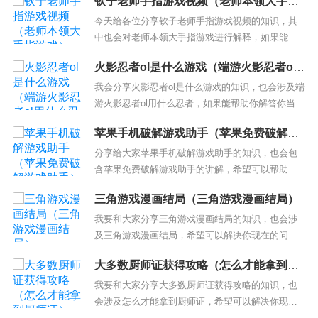
钦子老师手指游戏视频（老师本领大手指
游戏）
今天给各位分享钦子老师手指游戏视频的知识，其
中也会对老师本领大手指游戏进行解释，如果能碰
巧解决你现在面临的问题，别忘了关注本站，现在
火影忍者ol是什么游戏（端游火影忍者ol
开始吧！ 本文目录一览： 1、大班《遇到困难时,我
用什么忍者）
会想办法》社会教案 2、妈妈我想对您说优秀作文
我会分享火影忍者ol是什么游戏的知识，也会涉及端
3、六年级记事作文 大班《遇到困难时,我会想办
游火影忍者ol用什么忍者，如果能帮助你解答你当下
法》社会教案...
的问题，别忘记关注我们吧！ 本文目录一览： 1、
苹果手机破解游戏助手（苹果免费破解游
火影忍者ol战袍升级布料消耗 2、火影忍者ol是什
戏助手）
么？ 3、火影忍者OL 是一款什么类型的游戏 4、火
分享给大家苹果手机破解游戏助手的知识，也会包
影忍者的正经游戏 火影忍者ol战袍升级...
含苹果免费破解游戏助手的讲解，希望可以帮助大
家解决现在的问题！ 本文目录一览： 1、谁知道苹
三角游戏漫画结局（三角游戏漫画结局）
果手机什么助手可以下载破解单机游戏，下载完可
以直接玩？ 2、ios助手哪个破解游戏多 3、苹果手
我要和大家分享三角游戏漫画结局的知识，也会涉
机怎么安装破解版游戏？ 4、iOS破解游戏的助手怎
及三角游戏漫画结局，希望可以解决你现在的问
么操作...
题！ 本文目录一览： 1、三角游戏漫画的结局 2、
大多数厨师证获得攻略（怎么才能拿到厨
请问，三角游戏漫画是不是完结了？ 3、我想知道，
师证）
漫画三角游戏，男女主角1-2号分别是谁，男主角1
我要和大家分享大多数厨师证获得攻略的知识，也
号是不是到最后会跟女主角1号在一起 4、寂静岭的
会涉及怎么才能拿到厨师证，希望可以解决你现在
三角头...
的问题！ 本文目录一览： 1、怎么考厨师资格证