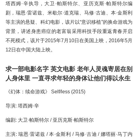
塔西姆·辛执导，大卫·帕斯特尔、亚历克斯·帕斯特尔编
剧，瑞恩·雷诺兹、米歇尔·道克瑞、马修·古迪、本·金斯利
等主演的悬疑、科幻电影，该片以“意识移植”的换命游戏为
背景，讲述身患癌症的老富翁采用科技手段重返青春开启
不死模式，该片于2015年7月10日在美国上映，2016年5月
12日在中国大陆上映。
求一部电影名字 英文电影 老年人灵魂寄居在别
人身体里 一直寻求年轻的身体让他们得以永生
《幻体：续命游戏》 Self/less (2015)
导演: 塔西姆·辛
编剧: 大卫·帕斯特尔 / 亚历克斯·帕斯特尔
主演: 瑞恩·雷诺兹 / 本·金斯利 / 马修·古迪 / 娜塔丽·马丁内