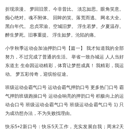
折现浪漫。 梦回旧景。今非昔比。 淡忘如思。眼角笑意。
痴心绝对。魂不附体。 回眸的笑。落荒而逃。 网名大全。
黑白年代。 忠贞罘渝。空城旧梦。 浮生若梦。夕夏温存。
醉生梦死。旧事重提。 浮生如梦。沦陷的痛。
小学秋季运动会加油押韵口号【篇一】 我才知道我的全部
努力，不过完成了普通的生活。 举省一致办城运 人人当好
东道主 生命因运动精彩，体育让梦想成真！ 我精彩，我运
动。 梦五彩传奇，迎缤纷征途。
班级运动会霸气口号 运动会霸气押韵口号 更多热门口号 霸
气押韵班级跑操口号 运动会响亮的押韵口号 积极向上的运
动会口号 班级运动会霸气口号 班级运动会霸气口号 1) 只
为成功想办法，不为失败找理由。
快乐5+2新口号：快乐5天工作，充实发展自我；周末2天