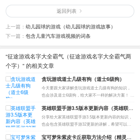
返回列表
上一篇：
幼儿园球的游戏（幼儿园球的游戏故事）
下一篇：
包含儿童汽车游戏视频的词条
“征途游戏名字大全霸气（征途游戏名字大全霸气两
个字）” 的相关文章
贪玩游戏道士几级有狗（道士6级狗）
今天要跟大家讲解贪玩游戏道士几级有狗的知识，
也会涉及道士6级狗，给大家不一样的解决方案！ 本
文目录一览： 1、我想问问传奇霸业道士多少级能出
英雄联盟手游3.5版本更新内容（英雄联盟
狗 2、传奇道士多少级可以招狗啊，在哪搞狗书？
手游32更新）
3、传奇道士多少级招狗？ 4、传奇道士多少级招
分享给大家英雄联盟手游3.5版本更新内容的知识，
狗？谢谢了，大神帮忙啊 5、道士多少级练7级
也会包含英雄联盟手游32更新的讲解，希望可以帮
狗？...
助大家解决现在的问题！ 本文目录一览： 1、英雄
宝可梦朱紫皮卡丘获取方法介绍（精灵宝
联盟手游3.4版本更新内容 2、3.5版本英雄联盟手游