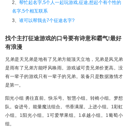
2、
帮忙起名字,5个人一起玩游戏,征途,想起个有个性的
名字,5个相互联系
3、
谁可以帮我去7个征途名字?
找个主打征途游戏的口号要有诗意和霸气!最好
有浪漫
兄弟是天兄弟是地有了兄弟方能顶天立地，兄弟是风兄弟
是雨有了兄弟方能呼风唤雨。游戏诚可贵兄弟价更高。没
有一辈子的游戏只有一辈子的兄弟。装备只是数据激情才
是第一。
阳光小组 勇往直前。快乐号。智慧小组。转椅小组。梦想
队。奋进号。能量魔法组合。书香满屋。上进小组。1彩虹
小组。1阳光小组。1可爱苹果组。1卓越小组。1葡萄小
组。