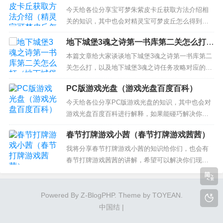
可梦皮丘怎么得到）
魄罗宝箱更新了么 3、lol手游蓝色晶体刷新20次有
今天给各位分享宝可梦朱紫皮卡丘获取方法介绍相
什么奖励 4、英雄联盟3.5版本什么时候...
关的知识，其中也会对精灵宝可梦皮丘怎么得到一
并介绍，如果能碰巧解决你现在面临的问题，别忘
地下城堡3魂之诗第一书库第二关怎么打
了关注本站，现在开始吧！ 本文目录一览： 1、宝
（地下城堡3魂之诗任务攻略）
可梦朱紫二手皮卡丘还有吗 2、朱紫梦特宝可梦怎么
本篇文章给大家谈谈地下城堡3魂之诗第一书库第二
获得 3、怎么领《宝可梦朱紫》皮卡丘啊？ 4、朱紫
关怎么打，以及地下城堡3魂之诗任务攻略对应的知
皮卡丘怎么...
识点，希望对各位有所帮助，不要忘了收藏本站
PC版游戏光盘（游戏光盘百度百科）
喔。 本文目录一览： 1、地下城堡3第一书库怎么打
2、地下城堡3魔晶附着的遗迹怎么过 3、地下城堡3
今天给各位分享PC版游戏光盘的知识，其中也会对
魂之诗加尔文怎么过 4、地下城堡3第一书库怎么
游戏光盘百度百科进行解释，如果能碰巧解决你现
过...
在面临的问题，别忘了关注本站，现在开始吧！ 本
春节打牌游戏小茜（春节打牌游戏茜茜）
文目录一览： 1、PC版单机游戏光盘每次玩都要装
碟吗？ 2、关于游戏PC正版光盘的一些疑问 求指点
我将分享春节打牌游戏小茜的知识给你们，也会有
~谢谢~ 3、游戏光盘怎么放在电脑上玩？ PC版单机
春节打牌游戏茜茜的讲解，希望可以解决你们现在
游戏...
的问题！ 本文目录一览： 1、春节游戏——打扑克
的乐趣 2、春节聚会的小游戏 3、最适合春节玩的几
个家庭小游戏 春节游戏——打扑克的乐趣 春节必备
Powered By
Z-BlogPHP
. Theme by
TOYEAN
.
游戏——扑克和麻将！ 初一，妈妈，哥哥，嫂子和
中国结
|
我组成扑克...