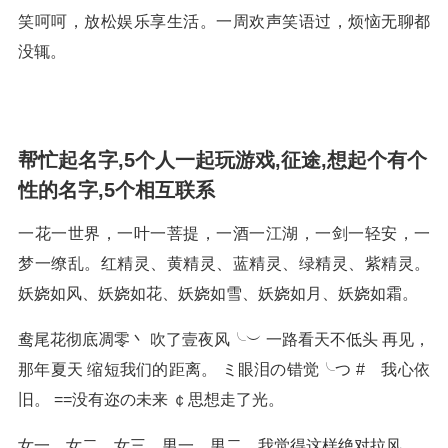
笑呵呵，放松娱乐享生活。一周欢声笑语过，烦恼无聊都
没辄。
帮忙起名字,5个人一起玩游戏,征途,想起个有个
性的名字,5个相互联系
一花一世界，一叶一菩提，一酒一江湖，一剑一轻安，一
梦一缭乱。红精灵、黄精灵、蓝精灵、绿精灵、紫精灵。
妖娆如风、妖娆如花、妖娆如雪、妖娆如月、妖娆如霜。
鸯尾花彻底凋零丶 吹了壹夜风╰︶ 一路看天不低头 再见，
那年夏天 缩短我们的距离。 ミ眼泪の错觉╰つ # 我心依
旧。 ==没有迩の未来 ￠思想走了光。
女一，女二，女三，男一，男二。我觉得这样绝对拉风。