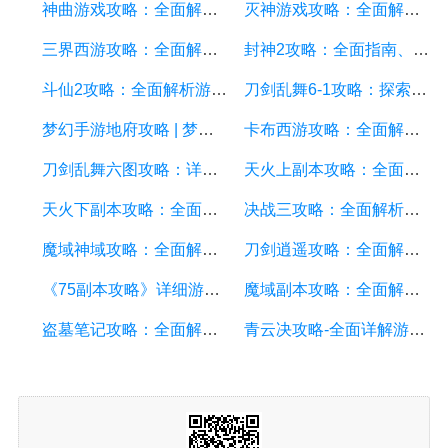
神曲游戏攻略：全面解析游戏技巧、副本攻略和装备获取
灭神游戏攻略：全面解析游戏技巧、副本攻略、装备获取
三界西游攻略：全面解析三界西游游戏玩法、角色、装备与副本
封神2攻略：全面指南、技巧与秘籍解析
斗仙2攻略：全面解析游戏技巧、副本攻略、装备养成和战斗策略
刀剑乱舞6-1攻略：探索副本、培养角色和战斗技巧详解
梦幻手游地府攻略 | 梦幻手游地府副本、BOSS、装备获取攻略详解
卡布西游攻略：全面解析游戏技巧、副本攻略和装备提升
刀剑乱舞六图攻略：详细游戏攻略方面的描述
天火上副本攻略：全面详解最佳游戏策略、技巧和装备建议
天火下副本攻略：全面解析副本挑战技巧、队伍搭配和装备选择
决战三攻略：全面解析游戏技巧、副本攻略和装备合成
魔域神域攻略：全面解析游戏技巧、装备和副本
刀剑逍遥攻略：全面解析游戏技巧、装备选择和副本攻略
《75副本攻略》详细游戏攻略方面的描述
魔域副本攻略：全面解析魔域副本玩法，带你轻松通关
盗墓笔记攻略：全面解析游戏玩法、副本攻略和装备强化技巧
青云决攻略-全面详解游戏技巧、装备与副本攻略