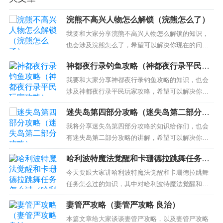
浣熊不高兴人物怎么解锁（浣熊怎么了）
我要和大家分享浣熊不高兴人物怎么解锁的知识，
也会涉及浣熊怎么了，希望可以解决你现在的问
题！ 本文目录一览： 1、剑与家园浣熊种族怎么解
神都夜行录钓鱼攻略（神都夜行录平民玩
锁 浣熊种族解锁技巧介绍 2、浣熊不高兴怎么看属
家攻略）
性 3、浣熊不高兴浣熊币怎么获得 剑与家园浣熊种
我要和大家分享神都夜行录钓鱼攻略的知识，也会
族怎么解锁 浣熊种族解锁技巧介绍 新种族：浣熊族
涉及神都夜行录平民玩家攻略，希望可以解决你现
浣熊族来自...
在的问题！ 本文目录一览： 1、神都夜行录攻略 新
迷失岛第四部分攻略（迷失岛第二部分攻
手玩神都夜行录流程 2、神都夜行录地属性用什么升
略）
级 3、神都夜行录合成铜钱用什么材料 4、神都夜行
我将分享迷失岛第四部分攻略的知识给你们，也会
录周常任务是什么啊啊啊啊 5、神都夜行录怎么钓...
有迷失岛第二部分攻略的讲解，希望可以解决你们
现在的问题！ 本文目录一览： 1、迷失岛2四周目怎
哈利波特魔法觉醒和卡珊德拉跳舞任务怎
么过 完整图文通关攻略 2、《迷失岛3：宇宙的尘
么过（哈利波特魔法觉醒和卡珊德拉共
埃》第四部分通关攻略 3、迷失岛怎么通关 迷失岛
今天要跟大家讲哈利波特魔法觉醒和卡珊德拉跳舞
舞）
全图文流程攻略 4、迷失岛第四部分过关攻略 5、
任务怎么过的知识，其中对哈利波特魔法觉醒和卡
《...
珊德拉共舞相关的知识也会有介绍，希望可以帮助
妻管严攻略（妻管严攻略 良治）
大家解答当下的疑问！ 本文目录一览： 1、哈利波
特魔法觉醒跳过舞的人怎么找 2、哈利波特魔法觉醒
本篇文章给大家谈谈妻管严攻略，以及妻管严攻略