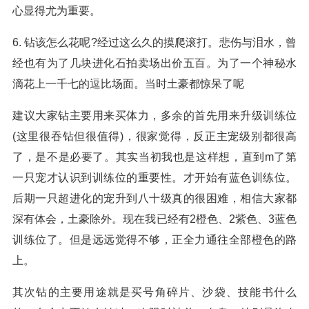
心显得尤为重要。
6. 钻该怎么花呢?经过这么久的摸爬滚打。悲伤与泪水，曾
经也有为了几块进化石拍卖场出价五百。为了一个神秘水
滴花上一千七的逗比场面。当时土豪都惊呆了呢
建议大家钻主要用来买体力，多余的首先用来升级训练位
(这里很吞钻但很值得)，很家觉得，反正主宠级别都很高
了，是不是必要了。其实当初我也是这样想，直到m了第
一只宠才认识到训练位的重要性。才开始有蓝色训练位。
后期一只超进化的宠升到八十级真的很困难，相信大家都
深有体会，土豪除外。现在我已经有2橙色、2紫色、3蓝色
训练位了。但是远远觉得不够，正全力通往全部橙色的路
上。
其次钻的主要用途就是买号角碎片、沙袋、技能书什么