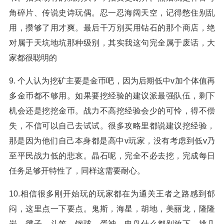
角碎片、传说史诗玩偶。忍一忍海阔天空，记得憋住别乱
用，攒够了用才爽。最后千万别买用钻石的那个商店，绝
对属于天坑地坑那种级别，其实我这句完全属于废话，大
家都很聪明的
9. 个人认为挖矿主要是金币吧，因为后期低中v加个体值再
多金币都不够用。如果要挖经验的建议派最强队伍，剩下
机会还是挖挖金币。战力不高挖经验会少的可怜，得不偿
失，不信可以自己去试试。很多攻略里都说建议挖经验，
那是因为他们自己本身都是高中v玩家，没有考虑到低v乃
至平民战力低的悲哀。晶石呢，完全不必去挖，完成每日
任务足够开特性了，同样这需要耐心。
10.相信很多刚开始玩的玩家都在为通关王者之路感到郁
闷，这里点一下要点。鬼斯，海星，胡地，美丽龙，隆隆
岩，毽子，斗笠，钢球，蛋神，电鸟什么都别放下，挑几