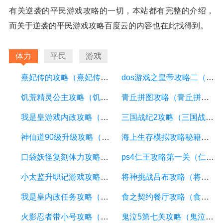
有关逆袭的平民游戏攻略的一切，本站都有完整的介绍，
而关于逆袭的平民游戏攻略百度云的内容也在此找得到。
体力
平民
游戏
熹妃传的攻略（熹妃传攻略华服大赛）
dos游戏之皇帝攻略二（dos游戏转校生攻略）
饥荒精灵公主攻略（饥荒精灵公主合成表）
青丘拼图攻略（青丘拼图攻略图）
我是皇游戏内政攻略（我是皇游戏一亿战力怎么升）
三国战纪2攻略（三国战争攻略）
神仙道90级升级攻略（神仙道90级升级攻略大全）
海上生存模拟攻略秘籍（海上生存模拟中文版无限金币）
口袋妖怪复刻体力攻略（口袋妖怪复刻体力怎么攒）
ps4仁王攻略第一关（仁王怎么过关）
小太监升职记游戏攻略（太监升职记番茄小说）
将神挑战吕布攻略（将神挑战吕布攻略大全）
我是皇内政任务攻略（我是皇游戏）
食之契约餐厅攻略（食之契约餐厅赚钱菜品）
火影忍者带小号攻略（火影忍者大号带小号秘诀）
鬼泣5第七关攻略（鬼泣5第七关隐藏任务）