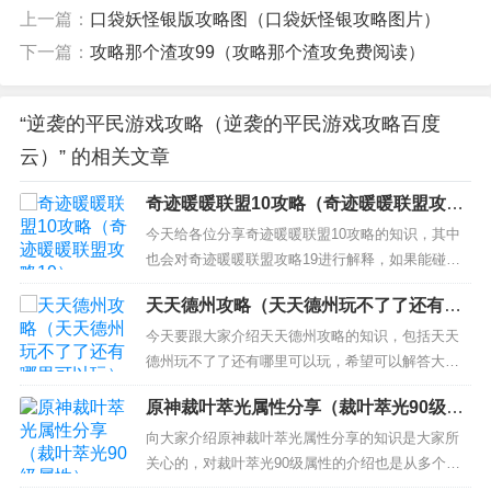
上一篇：
口袋妖怪银版攻略图（口袋妖怪银攻略图片）
下一篇：
攻略那个渣攻99（攻略那个渣攻免费阅读）
“逆袭的平民游戏攻略（逆袭的平民游戏攻略百度
云）” 的相关文章
奇迹暖暖联盟10攻略（奇迹暖暖联盟攻略
19）
今天给各位分享奇迹暖暖联盟10攻略的知识，其中
也会对奇迹暖暖联盟攻略19进行解释，如果能碰巧
解决你现在面临的问题，别忘了关注本站，现在开
天天德州攻略（天天德州玩不了了还有哪
始吧！ 本文目录一览： 1、奇迹暖暖中性风主题怎
里可以玩）
么搭配 中性风主题搭配攻略 2、奇迹暖暖联盟委托1
今天要跟大家介绍天天德州攻略的知识，包括天天
0-4高分攻略 月下城设计比赛怎么搭配 3、奇迹暖暖
德州玩不了了还有哪里可以玩，希望可以解答大家
通关攻...
现在的问题！本文目录一览： 1、天天德州MTT取
原神裁叶萃光属性分享（裁叶萃光90级属
胜得奖品介绍 2、请问谁有人能解释一下德州扑克的
性）
规则，我算是菜鸟基本规则可以玩（天天德州），
向大家介绍原神裁叶萃光属性分享的知识是大家所
我到现在不明白的是，我手 3、天天德州诈唬巧妙讲
关心的，对裁叶萃光90级属性的介绍也是从多个角
解 4、天天...
度来解答，希望可以让大家解决现在的问题！ 本文