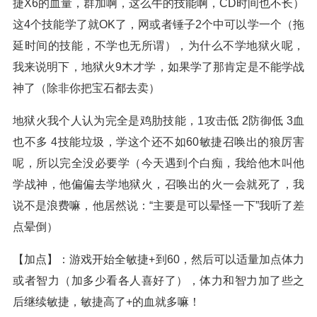
捷X6的血量，群加啊，这么牛的技能啊，CD时间也不长）
这4个技能学了就OK了，网或者锤子2个中可以学一个（拖
延时间的技能，不学也无所谓），为什么不学地狱火呢，
我来说明下，地狱火9木才学，如果学了那肯定是不能学战
神了（除非你把宝石都去卖）
地狱火我个人认为完全是鸡肋技能，1攻击低 2防御低 3血
也不多 4技能垃圾，学这个还不如60敏捷召唤出的狼厉害
呢，所以完全没必要学（今天遇到个白痴，我给他木叫他
学战神，他偏偏去学地狱火，召唤出的火一会就死了，我
说不是浪费嘛，他居然说：“主要是可以晕怪一下”我听了差
点晕倒）
【加点】：游戏开始全敏捷+到60，然后可以适量加点体力
或者智力（加多少看各人喜好了），体力和智力加了些之
后继续敏捷，敏捷高了+的血就多嘛！