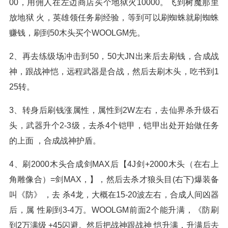
00，用佣人在左边商店买个地狱火10000。飞到树魔那里
放地狱 火，英雄领任务刷经验，等到可以刷蜘蛛就刷蜘蛛
赚钱，刷到50木头买个WOOLGM先。
2、再去练级场冲击到50，50大JN出来后去刷钱，合成战
神，跟战神恺，远程武器是合战，然后去刷木头，吃书到1
25转。
3、转身后刷钱涨属性，属性到2W左右，去仙界杀升级石
头，武器升个2-3级，去杀4个铠甲，铠甲出处开始做任务
的上面 ，合成战神护盾。
4、刷2000木头合成剑MAX后【4J剑+2000木头（在右上
角雕像合）=剑MAX，】，然后去杀才狼头目(右下)爆装备
叫《防》 ，去 杀4龙，大概在15-20波左右，合成人间凶器
后，属 性刷到3-4万。WOOLGM前面2个能升满，《防刷
到2万满级 +45闪避。然后把战神跟战神 恺升满，升满后去