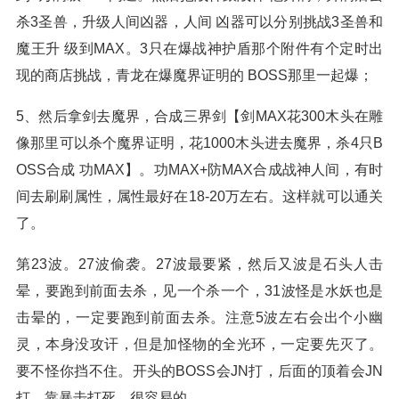
杀3圣兽，升级人间凶器，人间 凶器可以分别挑战3圣兽和
魔王升 级到MAX。3只在爆战神护盾那个附件有个定时出
现的商店挑战，青龙在爆魔界证明的 BOSS那里一起爆；
5、然后拿剑去魔界，合成三界剑【剑MAX花300木头在雕
像那里可以杀个魔界证明，花1000木头进去魔界，杀4只B
OSS合成 功MAX】。功MAX+防MAX合成战神人间，有时
间去刷刷属性，属性最好在18-20万左右。这样就可以通关
了。
第23波。27波偷袭。27波最要紧，然后又波是石头人击
晕，要跑到前面去杀，见一个杀一个，31波怪是水妖也是
击晕的，一定要跑到前面去杀。注意5波左右会出个小幽
灵，本身没攻讦，但是加怪物的全光环，一定要先灭了。
要不怪你挡不住。开头的BOSS会JN打，后面的顶着会JN
打，靠暴击打死。很容易的。