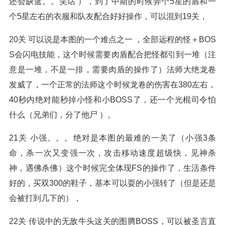
还会缺蓝。。笑话 ），到了中期的时候弄个5星的盾和一
个5星左右的衣服和队友配合好好操作，可以混到19关，
20关 可以说是本图的一个难点之一 ，全部远程的怪＋BOS
S会闪电技能，这个时候需要肉盾配合把怪都引到一堆（注
意是一堆，不是一排，需要肉盾的操作了）法师大绝龙卷
发威了，一个正常的法师这个时候龙卷的伤害在380左右，
40秒内绝对能秒掉小怪和小BOSS了，还一个光棍司令怕
什么（兄弟们，分了他尸 ）。
21关 小强。。。绝对是本图的最难的一关了（小强3条
命，杀一次又变强一次，攻击移动速度超级快，见神杀
神，遇佛杀佛）这个时候完全体现FS的操作了，生活条件
好的，买双300的鞋子，基本可以耍的小强转了（但是还是
会被打到几下的），
22关 传说中的无敌牛头这关的图腾BOSS，可以被圣言直