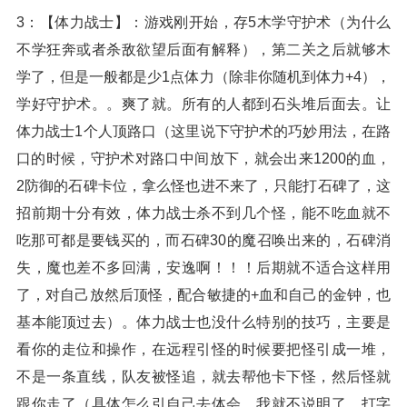
3：【体力战士】：游戏刚开始，存5木学守护术（为什么
不学狂奔或者杀敌欲望后面有解释），第二关之后就够木
学了，但是一般都是少1点体力（除非你随机到体力+4），
学好守护术。。爽了就。所有的人都到石头堆后面去。让
体力战士1个人顶路口（这里说下守护术的巧妙用法，在路
口的时候，守护术对路口中间放下，就会出来1200的血，
2防御的石碑卡位，拿么怪也进不来了，只能打石碑了，这
招前期十分有效，体力战士杀不到几个怪，能不吃血就不
吃那可都是要钱买的，而石碑30的魔召唤出来的，石碑消
失，魔也差不多回满，安逸啊！！！后期就不适合这样用
了，对自己放然后顶怪，配合敏捷的+血和自己的金钟，也
基本能顶过去）。体力战士也没什么特别的技巧，主要是
看你的走位和操作，在远程引怪的时候要把怪引成一堆，
不是一条直线，队友被怪追，就去帮他卡下怪，然后怪就
跟你走了（具体怎么引自己去体会，我就不说明了，打字