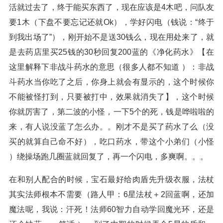
活就过去了，终于能买东西了，现在应该是4木吧，问队友
要1木（下盘不要忘记还就Ok），学好闪电（钱说：“终于
到我出场了”），刚开始不是送30钱么，现在用处来了，就
是去药店里买25钱的30秒回复200蓝的《净化药水》【在
这里解释下非战斗药水的意思（很多人都不知道 ）：非战
斗药水当你吃了之后，你身上就会有显示的，这个时候你
不能被怪打到，只要被打中，效果就消失了】，这个时候
你就厉害了，第二波的小怪，一下5个的死，钱是哗啦啦的
来，有人说没蓝了怎么办。。刚才不是买了药水了么（没
买的就算自己命不好），吃口药水，带这个小弟们（小怪
）绕操场跑几圈蓝就回复了，再一个闪电，多爽啊。。。
在和别人配合的时候，宝石最好给肉盾先升级衣服，法杖
其实法师根本不需要（路人甲：6星法杖＋2回蓝啊，还加
魔法呢，我说：汗死！法师60智力自动学回魔光环，还是