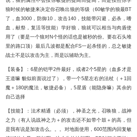
说，狼的属性不会按你敏捷的提高而提高，而是按照你学
狼时候的敏捷来决定你召唤出狼的等级（60敏学的狼最BT
了，血3000，防御10，攻击140，技能带闪避，必杀，嗜
血，献祭，复活等技能）学好狼，狼就可以相当与肉盾使
用了（要是一个狼对N个怪的话也是被秒的份。要在石头堆
里的路口顶）最后几波都是配合FS一起杀怪的，总之敏捷
战士不是以攻击为主，而是以辅助为主。
【装备】：6星的铠甲2件最好，或者2个5星的（血多才是
王道嘛 貌似前面说过了），带一个5星左右的法杖（＋1回
魔＋180的魔法，敏捷必备），5星盾（能隐身嘛）其余的
自己选择
【技能】：法术精通（必须），神圣之光，召唤狼，战神
之力（有人说战神之力＋的攻击还不如带个鼓＋的高，但
是我有说是加攻击么。。。对地面使用，600范围内回复敏