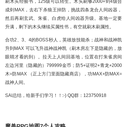
刷木买经验书，125级可以转生。木头刷够2000+剑4级合
成剑MAX，去右下杀狼王掉防，挑战四条龙合人间凶器，
然后再刷玄武、朱雀、白虎给人间凶器升级。基地一定要
升满，剩下的木头继续买属性书，有空就刷木刷属性。
合功2、3、4的BOSS秒人，英雄放技能杀；战神和战神凯
升到MAX 可以飞升战神战神凯（刷木房左下是隐藏的，放
眼睛才看的到）。拉天上人间回基地，位置在打朱雀房间
左边河里（隐藏的）799999金币；防5+证明2+青龙+2000
木=防MAX （正上方门里面隐藏商店），功MAX+防MAX=
战神人间。
SAI总结，给新手们学习！！:-) QQ群：123750918
魔兽RPG地图7个人攻略