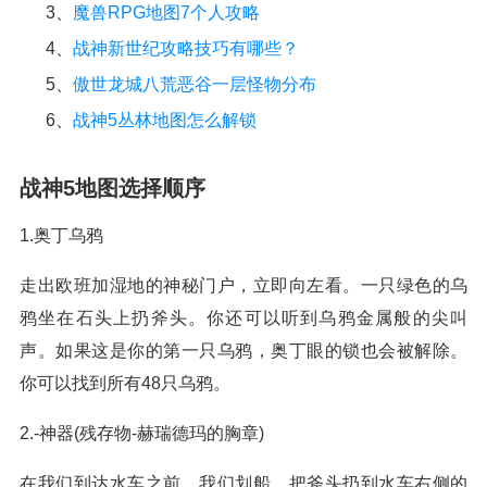
3、
魔兽RPG地图7个人攻略
4、
战神新世纪攻略技巧有哪些？
5、
傲世龙城八荒恶谷一层怪物分布
6、
战神5丛林地图怎么解锁
战神5地图选择顺序
1.奥丁乌鸦
走出欧班加湿地的神秘门户，立即向左看。一只绿色的乌
鸦坐在石头上扔斧头。你还可以听到乌鸦金属般的尖叫
声。如果这是你的第一只乌鸦，奥丁眼的锁也会被解除。
你可以找到所有48只乌鸦。
2.-神器(残存物-赫瑞德玛的胸章)
在我们到达水车之前，我们划船，把斧头扔到水车右侧的