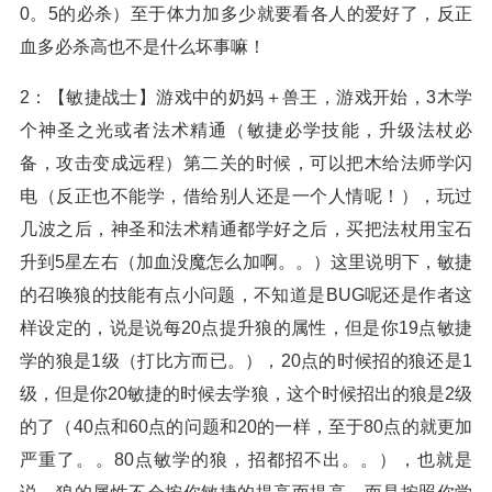
0。5的必杀）至于体力加多少就要看各人的爱好了，反正
血多必杀高也不是什么坏事嘛！
2：【敏捷战士】游戏中的奶妈＋兽王，游戏开始，3木学
个神圣之光或者法术精通（敏捷必学技能，升级法杖必
备，攻击变成远程）第二关的时候，可以把木给法师学闪
电（反正也不能学，借给别人还是一个人情呢！），玩过
几波之后，神圣和法术精通都学好之后，买把法杖用宝石
升到5星左右（加血没魔怎么加啊。。）这里说明下，敏捷
的召唤狼的技能有点小问题，不知道是BUG呢还是作者这
样设定的，说是说每20点提升狼的属性，但是你19点敏捷
学的狼是1级（打比方而已。），20点的时候招的狼还是1
级，但是你20敏捷的时候去学狼，这个时候招出的狼是2级
的了（40点和60点的问题和20的一样，至于80点的就更加
严重了。。80点敏学的狼，招都招不出。。），也就是