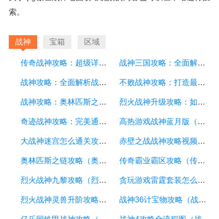
索。
战神
宝箱
区域
传奇战神攻略：超级详细的游戏攻略指南，助你成为顶级战神
战神三国攻略：全面解析游戏技巧、战略和角色培养
战神攻略：全面解析战神游戏的关键技巧和策略
不败战神攻略：打造最强战士的秘诀
战神攻略：奥林匹斯之链全面解析
烈火战神升级攻略：如何快速提升等级
奇迹战神攻略：完美通关指南，打造最强战队！
高热游戏战神蓝月版（蓝月战神无限元宝破解）
大战神迷宫怎么通关攻略（大战神r）
赤壁之战战神攻略视频（赤壁之战战神攻略视频大全）
奥林匹斯之链攻略（奥林匹斯之链攻略大全）
传奇霸业霸区攻略（传奇霸业吧百度贴吧）
烈火战神九黎攻略（烈火战神技能怎么搭配）
贪玩游戏雷霆套装怎么激活（贪玩游戏雷霆套装怎么激活的）
烈火战神灵兽升阶攻略（烈火战神神兽幻化石）
战神36计宝物攻略（战神36计宝物攻略图文）