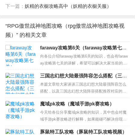
下一篇：
妖精的衣橱攻略高中（妖精的衣橱关服）
“RPG傲世战神地图攻略（rpg傲世战神地图攻略视
频）” 的相关文章
faraway攻略第6关（faraway攻略第七
关）
向各位介绍faraway攻略第6关的知识，也会有faraw
ay攻略第七关的讲解，希望可以解决大家当前的困
惑！ 本文目录一览： 1、高一外研第10期，总第325
三国志幻想大陆最强阵容怎么搭配（三国
4期答案 2、口袋妖怪赤之救助队神兽 3、关于幸田
志幻想大陆阵容搭配推荐）
来未 4、sofaraway没有进billboard榜单 5、farawa
本篇文章给大家谈谈三国志幻想大陆最强阵容怎么
y...
搭配，以及三国志幻想大陆阵容搭配推荐对应的知
识点，希望对各位有所帮助，不要忘了收藏本站
魔域pk攻略（魔域手游pk赛攻略）
喔。 本文目录一览： 1、三国志幻想大陆阵容 2、
三国志幻想大陆t0最强阵容 3、三国志幻想大陆最强
今天给各位分享魔域pk攻略的知识，其中也会对魔
阵容 4、三国志幻想大陆什么阵容最强 阵容推荐 三
域手游pk赛攻略进行解释，如果能碰巧解决你现在
国志幻...
面临的问题，别忘了关注本站，现在开始吧！ 本文
豚鼠特工队攻略（豚鼠特工队攻略视频）
目录一览： 1、《魔域2.4》无敌版的攻略？ 2、魔