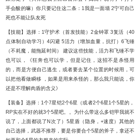
手会酸的嘛）你只要记住这二条：1我是一面墙 2宁可自己
死也不能让队友死
【技能】选择：1守护术（首发技能）2金钟罩 3复活（40
点体制自动学习）4闪避 5活力（增加血量，抗打）6飞锤
（不耗魔，能拖延时间） 建议这些技能，活力和飞锤不学
也可以，《狂奔也可以学，但是记住，这招不是杀怪用
的，而是方便自己逃生，或者要去某个位置的时候用，可
以把他看做瞬移 ，如果是用来杀怪的，那么我只能说，你
还是不理解肉盾的含义》
【装备】选择：1个7星铠2个6星（或者2个6星1个5星的，
RP实在不好的就3个5星吧。。为什么带这么多铠甲我就不
说了，上面都说了N次了）5星盾（隐身，+速度）其他的
自己选择，武器不推荐，要是你要合个5星的斧子，拿还不