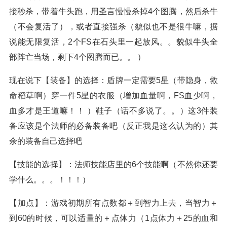
接秒杀，带着牛头跑，用圣言慢慢杀掉4个图腾，然后杀牛
（不会复活了），或者直接强杀（貌似也不是很牛嘛，据
说能无限复活，2个FS在石头里一起放风。。貌似牛头全
部阵亡当场，剩下4个图腾而已。。 ）
现在说下【装备】的选择：盾牌一定需要5星（带隐身，救
命稻草啊）穿一件5星的衣服（增加血量啊，FS血少啊，
血多才是王道嘛！！ ）鞋子（话不多说了。。）这3件装
备应该是个法师的必备装备吧（反正我是这么认为的）其
余的装备自己选择吧
【技能的选择】：法师技能店里的6个技能啊（不然你还要
学什么。。。！！！）
【加点】：游戏初期所有点数都＋到智力上去，当智力＋
到60的时候，可以适量的＋点体力（1点体力＋25的血和