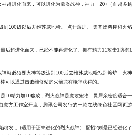
神超进化而来，可以进化为豪炎战神，神力：20+（血越多越
到100级以后去维苏威地幔。 点开熔炉。 集齐燃料棒和火焰
最后超进化而来，已经不能再进化了。拥有精力11攻击1防御1
神就必须要火神等级达到100后去维苏威地幔找到熔炉，火神
料棒可以通过击败维修站的火箭龙有概率获得的。
是10精力加10魔攻，烈火战神是魔攻宠物，灵犀亲密度适合一
由魔方工作室开发，腾讯公司发行的一款在线绿色社区网页游
喷发 。(适用于还未进化的烈火战神） 配招2则是已经进化了