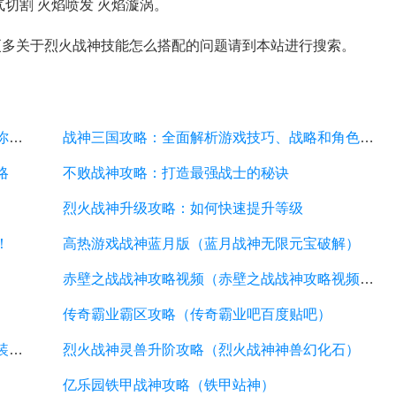
切割 火焰喷发 火焰漩涡。
更多关于烈火战神技能怎么搭配的问题请到本站进行搜索。
传奇战神攻略：超级详细的游戏攻略指南，助你成为顶级战神
战神三国攻略：全面解析游戏技巧、战略和角色培养
略
不败战神攻略：打造最强战士的秘诀
烈火战神升级攻略：如何快速提升等级
！
高热游戏战神蓝月版（蓝月战神无限元宝破解）
赤壁之战战神攻略视频（赤壁之战战神攻略视频大全）
传奇霸业霸区攻略（传奇霸业吧百度贴吧）
贪玩游戏雷霆套装怎么激活（贪玩游戏雷霆套装怎么激活的）
烈火战神灵兽升阶攻略（烈火战神神兽幻化石）
亿乐园铁甲战神攻略（铁甲站神）