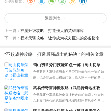
分享给朋友：
返回列表
上一篇：
神魔升级攻略：打造强大的英雄阵容
下一篇：
权术天骄攻略：让你成为权力巨头的必备指南
“不败战神攻略：打造最强战士的秘诀 ” 的相关文章
蜀山初章旁门技能加点一览（蜀山初章门
派）
今天要跟大家讲解蜀山初章旁门技能加点一览的知
识，也会涉及蜀山初章门派，给大家不一样的解决
方案！ 本文目录一览： 1、蜀山初章怎么分配属性
武易传奇雷神殿攻略（武易传奇地图攻
2、蜀山初章道剑修怎么加点 3、蜀山初章攻略 4、
略）
蜀山初章旁门怎么样回血最快 5、蜀山初章练体怎么
今天我要分享武易传奇雷神殿攻略的知识，也会包
加点 6、蜀山初章旁门要什么属性 蜀山初章...
含朋友们关心的武易传奇地图攻略问答从多个角度
来解答，我希望能够解决你现在遇到的问题！ 本文
破月勇者怎么快速上分（破月勇者怎么快