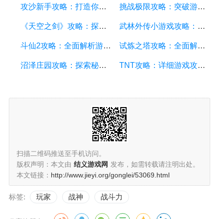
攻沙新手攻略：打造你的战争帝国，征服沙漠世界
挑战极限攻略：突破游戏难关的终极指南
《天空之剑》攻略：探索天空的冒险之旅
武林外传小游戏攻略：全面解析游戏技巧、角色选择和剧情推进
斗仙2攻略：全面解析游戏技巧、副本攻略、装备养成和战斗策略
试炼之塔攻略：全面解析游戏技巧与策略，帮你征服每一层塔
沼泽庄园攻略：探索秘密、击败怪物、解谜全指南
TNT攻略：详细游戏攻略方面的描述
扫描二维码推送至手机访问。
版权声明：本文由
结义游戏网
发布，如需转载请注明出处。
本文链接：
http://www.jieyi.org/gonglei/53069.html
标签:
玩家
战神
战斗力