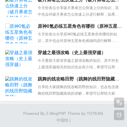
目录一览： 1、武易传奇升级攻略 2、武易传奇雷神
速上分）
殿怎么摆放 3、武易传奇雷神殿怎么放塔经验高？
今天给各位分享破月勇者怎么快速上分的知识，其
武易传奇升级攻略 刚 刚开始玩武易传奇，这时候基
中也会对破月勇者怎么快速上分进行解释，如果能
本什么活...
碰巧解决你现在面临的问题，别忘了关注本站，现
原神0氪必练五星角色有哪些（原神五星角
在开始吧！ 本文目录一览：关于破月勇者怎么快速
色难抽吗）
上分和破月勇者怎么快速上分的介绍到此就结束
今天给各位分享原神0氪必练五星角色有哪些的知
了，不知道你从中找到你需要的信息了吗 ？如果你
识，其中也会对原神五星角色难抽吗进行解释，如
还想了解更多这方面的信息，记得收藏...
果能碰巧解决你现在面临的问题，别忘了关注本
穿越之最强攻略（史上最强穿越）
站，现在开始吧！ 本文目录一览： 1、原神零氪必
练角色推荐 2、《原神》5星角色有哪些? 3、原神0
今天要跟大家讲穿越之最强攻略的知识，其中对史
氪新手角色培养顺序 4、原神零氪必练角色推荐202
上最强穿越相关的知识也会有介绍，希望可以帮助
2 20...
大家解答当下的疑问！ 本文目录一览： 1、什么，
跳舞的线攻略田野（跳舞的线田野隐藏路
让我天天吃肉（穿越带系统） 什么让我天天吃肉
线）
2、求自带系统攻略文～BG.BL都可以啦～类似《奋
分享给大家跳舞的线攻略田野的知识，也会包含跳
斗吧，小三》和《散退吧～灰姑娘》。 3、求好看的
舞的线田野隐藏路线的讲解，希望可以帮助大家解
系统文...
决现在的问题！ 本文目录一览： 1、跳舞的线限免
顺序 2、跳舞的线怎么快速通关 跳舞的线通关攻略
3、跳舞的线田野模式的攻略是什么？ 4、跳舞的线
Powered By
Z-BlogPHP
. Theme by
TOYEAN
.
田野怎么过 Dancing Line田野全皇冠通关攻略...
中国结
|