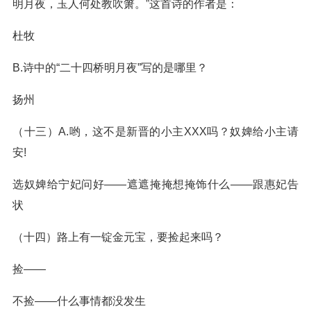
明月夜，玉人何处教吹箫。”这首诗的作者是：
杜牧
B.诗中的“二十四桥明月夜”写的是哪里？
扬州
（十三）A.哟，这不是新晋的小主XXX吗？奴婢给小主请
安!
选奴婢给宁妃问好——遮遮掩掩想掩饰什么——跟惠妃告
状
（十四）路上有一锭金元宝，要捡起来吗？
捡——
不捡——什么事情都没发生