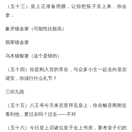
（五十三）皇上正准备用膳，让你把筷子呈上来，你会
拿：
象牙镶金箸（可能性比较高）
翡翠镶金箸
乌木镶银箸（这个是错的）
（五十四）你是刚入宫的常在，与众多小主一起去向皇后
请安，你须行什么礼节？
三叩九跪
（五十五）八王爷今天来宫里拜见皇上，你在畅音阁附近
看到他，要过去吗？过去——不对
（五十六）今日皇上召诸位皇子去上书房，要考皇子们的