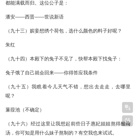
都能满载而归。这位公子是：
潘安——西晋——世说新语
（九十三）嫔妾想绣个荷包，选什么颜色的料子好呢？
朱红
（九十四）本殿下的兔子不见了，快帮本殿下找兔子：
兔子饿了自己就会回来——你得答应我条件
（九十五）我瞧着今儿天气不错，想出去走走，去哪里
呢？
蒹葭池（不确定）
（九十六）经过这里让我想起前些日子惠妃姐姐熬得酸梅
汤，你可知是用什么妹子熬制的？有空我也来试试。