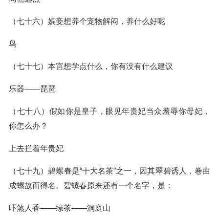
（七十六）嫔妾想养个宠物解闷，养什么好呢
鸟
（七十七）本宫想学点什么，你有没有什么建议
乐器——琵琶
（七十八）假如你是皇子，眼见年贵妃当众羞辱你母妃，
你怎么办？
上去拦着年贵妃
（七十九）碧螺春是“十大名茶”之一，因其翠碧诱人，卷曲
成螺故而得名。碧螺春原来还有一个名字，是：
吓煞人香——绿茶——洞庭山