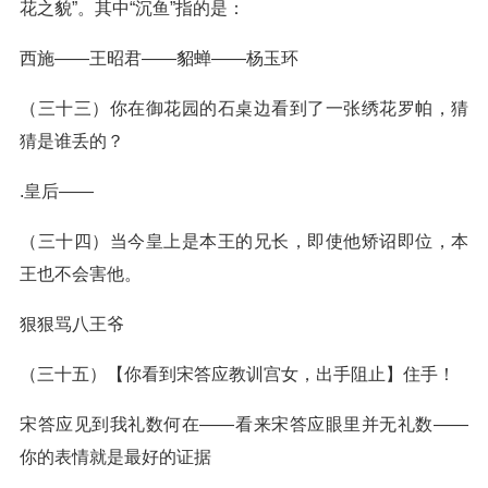
花之貌”。其中“沉鱼”指的是：
西施——王昭君——貂蝉——杨玉环
（三十三）你在御花园的石桌边看到了一张绣花罗帕，猜
猜是谁丢的？
.皇后——
（三十四）当今皇上是本王的兄长，即使他矫诏即位，本
王也不会害他。
狠狠骂八王爷
（三十五）【你看到宋答应教训宫女，出手阻止】住手！
宋答应见到我礼数何在——看来宋答应眼里并无礼数——
你的表情就是最好的证据