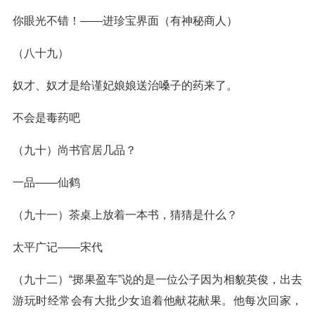
你眼光不错！——进珍宝界面（有神秘商人）
（八十九）
奴才、奴才是给谨妃娘娘送治嗓子的药来了。
不会是毒药吧
（九十）尚书官居几品？
一品——仙鹤
（九十一）茶桌上放着一本书，猜猜是什么？
太平广记——宋代
（九十二）“掷果盈车”说的是一位公子因为相貌英俊，出去
游玩时经常会有大批少女追着他献花献果。他每次回家，