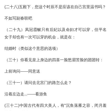
(二十八)五殿下，您这个时辰不是应该在自己宫里温书吗？
不如写副春联吧
（二十九）凤冠霞帔只有后妃以及命妇才可以穿，但平名
女子却也有一次可以穿的机会，就是在：
结婚时（类似这个意思的选项）
（三十）你看见皇上身边的四喜一脸愁眉苦脸的团团转：
上前询问——同意送
（三十一）请问去北宫门的路怎么走？
沿着左边走...——看游鱼
(三十二)中国古代有四大美人，有“沉鱼落雁之容，闭月羞