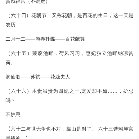
赏咸福宫（不确定）
（六十四）花朝节，又称花朝，是百花的生日，这一天是
农历
二月十二——游春扑蝶——百花献舞
（六十五）蒹葭池畔，荷风习习，惠妃独立池畔纳凉赏
荷。
洞仙歌——苏轼——花蕊夫人
（六十六）本贵虽贵为四妃之一,宠爱却不如……，妒忌
吗？
不妒忌
【六十二与世无争也不对，靠山是对了。 六十三选翊坤宫
是错的。】