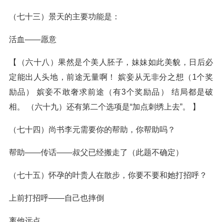
（七十三）景天的主要功能是：
活血——愿意
【（六十八）果然是个美人胚子，妹妹如此美貌，日后必
定能出人头地，前途无量啊！ 嫔妾从无非分之想（1个奖
励品） 嫔妾不敢奢求前途（有3个奖励品） 结局都是破
相。 （六十九）还有第二个选项是“加点刺绣上去”。 】
（七十四）尚书李元需要你的帮助，你帮助吗？
帮助——传话——叔父已经搬走了（此题不确定）
（七十五）怀孕的叶贵人在散步，你要不要和她打招呼？
上前打招呼——自己也摔倒
离他远点