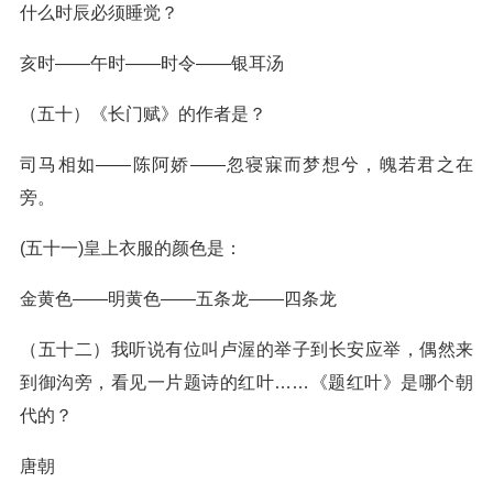
什么时辰必须睡觉？
亥时——午时——时令——银耳汤
（五十）《长门赋》的作者是？
司马相如——陈阿娇——忽寝寐而梦想兮，魄若君之在
旁。
(五十一)皇上衣服的颜色是：
金黄色——明黄色——五条龙——四条龙
（五十二）我听说有位叫卢渥的举子到长安应举，偶然来
到御沟旁，看见一片题诗的红叶……《题红叶》是哪个朝
代的？
唐朝