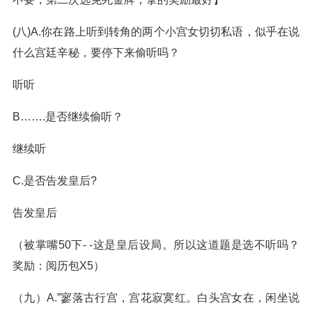
(八)A.你在路上听到转角的两个小宫女切切私语，似乎在说
什么宫廷辛秘，要停下来偷听吗？
听听
B…….是否继续偷听？
继续听
C.是否告发皇后?
告发皇后
（被掌嘴50下- -这是皇后设局。所以这道题是选不听吗？
奖励：阅历包X5）
（九）A.”寥落古行宫，宫花寂寞红。白头宫女在，闲坐说