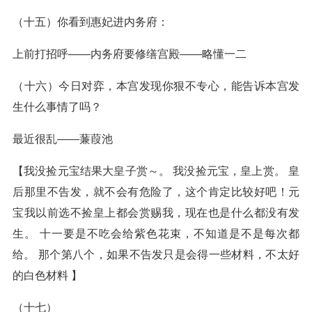
（十五）你看到惠妃进内务府：
上前打招呼——内务府要修缮宫殿——略懂一二
（十六）今日对弈，本宫发现你狠不专心，能告诉本宫发
生什么事情了吗？
最近很乱——蒹葭池
【我没捡元宝结果大皇子赏～。 我没捡元宝，皇上赏。 皇
后那里不告发，就不会有危险了，这个肯定比较好吧！元
宝我以前选不捡皇上都会赏赐我，现在也是什么都没有发
生。 十一要是不吃会给紫色花束，不知道是不是每次都
给。 那个第八个，如果不告发只是会得一些材料，不太好
的白色材料 】
（十七）