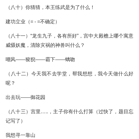
（八十）你猜猜，本王练武是为了什么！
建功立业（= - =不确定）
（八十一）“龙生九子，各有所好”，宫中大殿檐上哪个寓意
威慑妖魔，清除灾祸的神兽叫什么？
嘲风——狻猊——霸下——螭吻
（八十二）今天我不去学堂，帮我想想，我今天做什么好
呢？
出去玩——御花园
（八十三）宫里…..，主子你有什么打算（过快了，题目忘
记写了）
我想寻一靠山