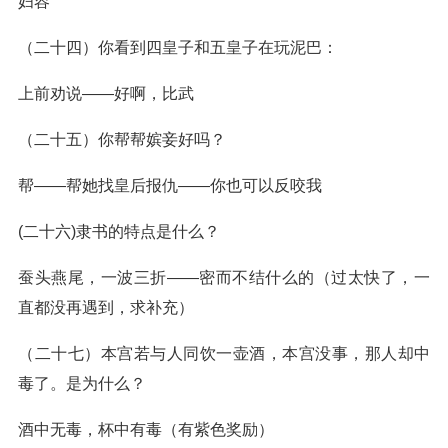
妇容
（二十四）你看到四皇子和五皇子在玩泥巴：
上前劝说——好啊，比武
（二十五）你帮帮嫔妾好吗？
帮——帮她找皇后报仇——你也可以反咬我
(二十六)隶书的特点是什么？
蚕头燕尾，一波三折——密而不结什么的（过太快了，一
直都没再遇到，求补充）
（二十七）本宫若与人同饮一壶酒，本宫没事，那人却中
毒了。是为什么？
酒中无毒，杯中有毒（有紫色奖励）