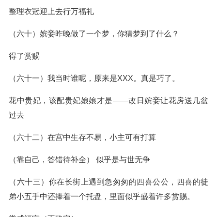
整理衣冠迎上去行万福礼
（六十）嫔妾昨晚做了一个梦，你猜梦到了什么？
得了赏赐
（六十一）我当时谁呢，原来是XXX。真是巧了。
花中贵妃，该配贵妃娘娘才是——改日嫔妾让花房送几盆
过去
（六十二）在宫中生存不易，小主可有打算
（靠自己，答错待补全） 似乎是与世无争
（六十三）你在长街上遇到急匆匆的四喜公公，四喜的徒
弟小五手中还捧着一个托盘，里面似乎盛着许多赏赐。