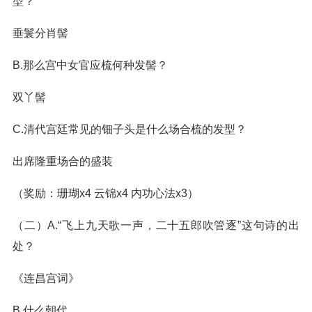
型？
垂鬟分肖髻
B.那么宫中女官应梳何种发髻？
双丫髻
C.清代宫廷常见的钿子头是什么场合梳的发型？
出席隆重场合的盛装
（奖励：珊瑚x4 云锦x4 内功心法x3）
（二）A.“飞上九天歌一声，二十五郎吹管逐”这句诗的出
处？
《连昌宫词》
B.什么朝代