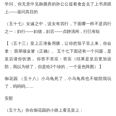
学问，你无意中见御膳房的孙公公提着食盒去了上书房跟
上——逼问其目的
（五十七）女诫之中，说女有四行，下面哪一样不是四行
之一：妇行——妇德，妇言——贞静清闲，行巳有耻
【（五十三）皇上正准备用膳，让你把筷子呈上来，你会
拿： 翡翠镶金箸（正确）。 五十七下面还有一个问题，是
皇后请你饮酒， 你答不答应：答应（结果是皇后更加设
防，我以为错了，但是给2个绿的，一个蓝色阵图） 】
御花园 （五十八）小乌龟死了，小乌龟再也不能陪我玩
了，呜呜呜……
安慰
（五十九）你在御花园的小路上看见皇上：