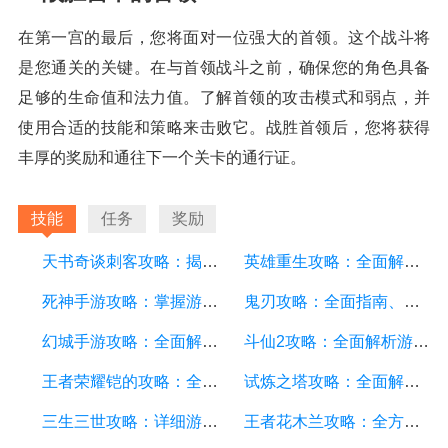
在第一宫的最后，您将面对一位强大的首领。这个战斗将
是您通关的关键。在与首领战斗之前，确保您的角色具备
足够的生命值和法力值。了解首领的攻击模式和弱点，并
使用合适的技能和策略来击败它。战胜首领后，您将获得
丰厚的奖励和通往下一个关卡的通行证。
技能
任务
奖励
天书奇谈刺客攻略：揭秘最强刺客技巧，助你成为顶尖玩家
英雄重生攻略：全面解析游戏中的技巧和策略
死神手游攻略：掌握游戏技巧，轻松成为顶级玩家
鬼刃攻略：全面指南、技巧和秘籍，助你成为顶尖玩家
幻城手游攻略：全面解析游戏技巧、装备选择和副本攻略
斗仙2攻略：全面解析游戏技巧、副本攻略、装备养成和战斗策略
王者荣耀铠的攻略：全面解析铠的技能、装备、打法和团队配合
试炼之塔攻略：全面解析游戏技巧与策略，帮你征服每一层塔
三生三世攻略：详细游戏攻略方面的描述
王者花木兰攻略：全方位解析花木兰的技能、装备和打法