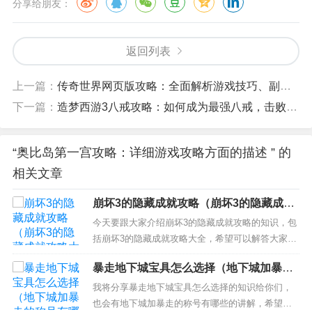
分享给朋友：
返回列表
上一篇：
传奇世界网页版攻略：全面解析游戏技巧、副本攻略和装备获取
下一篇：
造梦西游3八戒攻略：如何成为最强八戒，击败所有敌人
“奥比岛第一宫攻略：详细游戏攻略方面的描述 ” 的
相关文章
崩坏3的隐藏成就攻略（崩坏3的隐藏成就
攻略大全）
今天要跟大家介绍崩坏3的隐藏成就攻略的知识，包
括崩坏3的隐藏成就攻略大全，希望可以解答大家现
在的问题！本文目录一览： 1、崩坏3隐藏成就怎么
暴走地下城宝具怎么选择（地下城加暴走
获得 隐藏成就获取技巧 2、吉光片羽旁边是什么成
的称号有哪些）
就崩坏3 3、崩坏3隐藏成就怎么做 4、崩坏3隐藏成
我将分享暴走地下城宝具怎么选择的知识给你们，
就攻略分享 隐藏成就有哪些 崩坏3隐藏成就怎么...
也会有地下城加暴走的称号有哪些的讲解，希望可