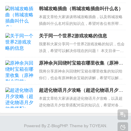
以解决你们现在的问题！ 本文目录一览： 1、暴走
韩城攻略插曲（韩城攻略插曲叫什么名）
地下城宝具解锁条件 2、暴走地下城艾里克用什么装
备 3、暴走地下城苏西带什么套 4、暴走地下城魔法
本篇文章给大家谈谈韩城攻略插曲，以及韩城攻略
师怎么玩 魔法师宠物，天赋及宝石选择 5、暴走地
插曲叫什么名对应的知识点，希望对各位有所帮
下...
助，不要忘了收藏本站喔。 本文目录一览： 1、电
关于同一个世界2游戏攻略的信息
影韩城攻略中所有的插曲 2、韩城攻略插曲 3、韩城
攻略 一插曲歌词 电影韩城攻略中所有的插曲 那一
我要和大家分享同一个世界2游戏攻略的知识，也会
年,这一天韩城攻略主题曲任贤齐舒淇任贤齐+舒淇%
涉及，希望可以解决你现在的问题！ 本文目录一
20--%...
览： 1、《两个世界2》出来第一个任务就没法做 打
原神余兴回绕时宝箱在哪里收集（原神剩
不过！ 2、世界2机器人死亡光线boss技巧攻略 3、
余宝箱）
两个世界2物品存放物品 4、求一个比较完善的half li
我将分享原神余兴回绕时宝箱在哪里收集的知识给
fe2的攻略。 5、第二次世界...
你们，也会有原神剩余宝箱的讲解，希望可以解决
你们现在的问题！ 本文目录一览： 1、原神须弥宝
超进化物语月夕攻略（超进化物语月夕纹
箱多少个 2、原神新手是先找宝箱还是找神瞳 3、原
章搭配）
神雪山12个风之微粒在哪里 4、《原神》探索度跟
本篇文章给大家谈谈超进化物语月夕攻略，以及超
什么有关? 原神须弥宝箱多少个 原神须弥宝箱数量
进化物语月夕纹章搭配对应的知识点，希望对各位
一共...
有所帮助，不要忘了收藏本站喔。 本文目录一览：
1、超进化物语月夕获取攻略 超进化物语月夕该怎么
获得 2、超进化物语月夕纹章怎么搭配 月夕纹章搭
Powered By
Z-BlogPHP
. Theme by
TOYEAN
.