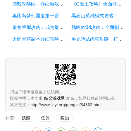
游戏攻略区：详细游戏攻略方面的描述
《G魔王攻略》全面详解，助你成为顶尖玩家
奥比岛梦幻国度第一宫攻略：探索梦幻世界的奇妙冒险
黑石山英雄模式攻略：成为顶尖玩家的必备指南
屠龙荣耀攻略：成为最强勇士的终极指南
我叫mt3d攻略：全面指南、技巧和秘籍揭秘
大闹天宫副本详细攻略：如何轻松通关大闹天宫副本
卧龙吟试练塔攻略：打造最强角色，征服试炼之塔
扫描二维码推送至手机访问。
版权声明：本文由
结义游戏网
发布，如需转载请注明出处。
本文链接：
http://www.jieyi.org/gonglei/54862.html
标签:
技能
任务
奖励