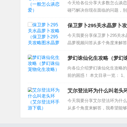
今天给各位分享大多数怎么谈恋
碰巧解决你现在面临的问题，别
巧 2、怎么谈恋爱 3、谈恋爱
爱技巧...
保卫萝卜295关水晶萝卜
今天我要分享保卫萝卜295关
晶萝视频问答从多个角度来解答
卜2遇见阿秋第二关获得金色水晶
怎样得到水晶萝...
梦幻诛仙化生攻略（梦幻
向各位介绍梦幻诛仙化生攻略的
前的困惑！ 本文目录一览： 1
生有什么好处 宠物化生技巧介绍
宠要用资质好的,...
艾尔登法环为什么叫老头
今天我要分享艾尔登法环为什么
从多个角度来解答，我希望能够解决
老头环 2、老头环是什么游戏 3、艾