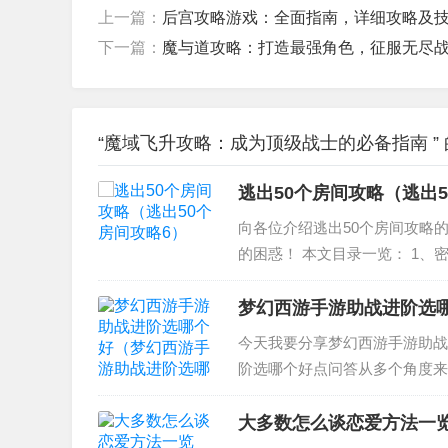
上一篇：
后宫攻略游戏：全面指南，详细攻略及
下一篇：
魔与道攻略：打造最强角色，征服无尽
“魔域飞升攻略：成为顶级战士的必备指南 ”
逃出50个房间攻略（逃出5
向各位介绍逃出50个房间攻略
的困惑！ 本文目录一览： 1、
10关怎么过不去 3、密室逃脱5
脱...
梦幻西游手游助战进阶选
今天我要分享梦幻西游手游助战
阶选哪个好点问答从多个角度来
幻西游手游哪个封印助战值得进阶
伙伴选择 助战选哪个伙...
大多数怎么谈恋爱方法一