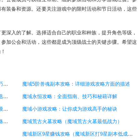
稀有装备和资源。还要关注游戏中的限时活动和节日活动，这些
了更深入的了解。选择适合自己的职业和种族，提升角色等级，
，参加公会和活动，这些都是成为顶级战士的关键步骤。希望这
油！
魔域快速升级攻略：全面指南、装备选择与技巧解析
魔域5阶兽魂副本攻略：详细游戏攻略方面的描述
魔域新手攻略：全面详解魔域游戏玩法、角色选择、装备强化和技能提升
魔域永恒攻略：全面指南、技巧和秘籍详解
魔域升级攻略：一步步提升游戏实力，成为顶级战士
魔域小游戏攻略：让你成为游戏高手的秘诀
魔域永恒官方活动攻略（魔域永恒官方活动攻略大全）
魔域荒古火墓攻略（魔域荒古火墓最低战力）
魔域新区9星赚钱攻略（魔域新区打9星副本低成本）