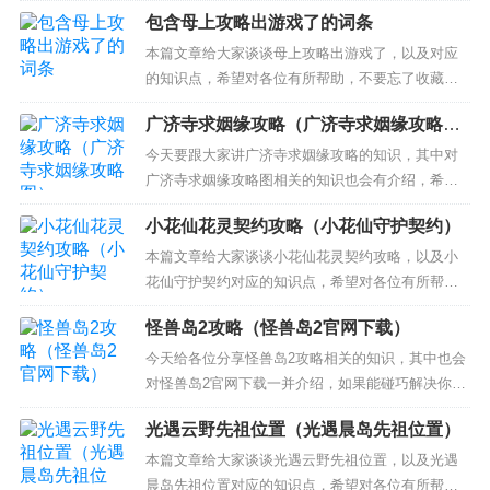
你们现在的问题！ 本文目录一览： 1、FC游戏勇者
包含母上攻略出游戏了的词条
斗恶龙6的详细攻略 2、勇者斗恶龙6攻略 怎么过恶
龙6 3、nes勇者斗恶龙六中文版全攻略 FC游戏勇者
本篇文章给大家谈谈母上攻略出游戏了，以及对应
斗恶龙6的详细攻略 游戏开始会先做性向测验，...
的知识点，希望对各位有所帮助，不要忘了收藏本
站喔。 本文目录一览： 1、母上攻略游戏CG怎么看
广济寺求姻缘攻略（广济寺求姻缘攻略
2、母上攻略3.0安卓哪里 3、母上大人0.12攻略第5
图）
个人在那 4、韩国手游黄油有哪些 5、母上攻略手游
今天要跟大家讲广济寺求姻缘攻略的知识，其中对
怎么样玩? 母上攻略游戏CG怎么看...
广济寺求姻缘攻略图相关的知识也会有介绍，希望
可以帮助大家解答当下的疑问！ 本文目录一览：
小花仙花灵契约攻略（小花仙守护契约）
1、北京四大求姻缘寺庙 2、去寺庙求姻缘有什么注
意事项 3、北京广济寺求姻缘有什么讲究 北京广济
本篇文章给大家谈谈小花仙花灵契约攻略，以及小
寺求姻缘的注意事项 4、关于求姻缘，急！！！ 5、
花仙守护契约对应的知识点，希望对各位有所帮
去...
助，不要忘了收藏本站喔。 本文目录一览： 1、小
怪兽岛2攻略（怪兽岛2官网下载）
花仙花灵契约怎么点亮 2、小花仙恶灵纪念版怎么获
得 3、小花仙精灵王手游中契约精灵如何搭配出曼珠
今天给各位分享怪兽岛2攻略相关的知识，其中也会
沙华 4、小花仙郁闷的小吃货在哪里 5、小花仙甜心
对怪兽岛2官网下载一并介绍，如果能碰巧解决你现
蜜意...
在面临的问题，别忘了关注本站，现在开始吧！ 本
光遇云野先祖位置（光遇晨岛先祖位置）
文目录一览： 1、怪兽岛2还能玩吗 2、怪兽岛2龙族
是怎样配养 3、怪兽岛2里的黑龙血脉怎么用 怪兽岛
本篇文章给大家谈谈光遇云野先祖位置，以及光遇
2还能玩吗 能玩。《怪兽岛2》是一款以口袋妖怪原
晨岛先祖位置对应的知识点，希望对各位有所帮