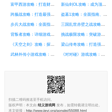
富甲西游攻略：打造财富王国的终极指南
新仙剑OL攻略：成为顶级仙侠大侠的秘诀与技巧
跨服战攻略：打造最强战队，征服多个服务器
盗墓1攻略：全面指南、秘籍和技巧
步兵大战攻略：全面指南及游戏技巧分享
三国乱世赤壁之战攻略：详细游戏攻略方面的描述
背叛者攻略：详细游戏攻略方面的描述
挑战极限攻略：突破游戏难关的终极指南
《天空之剑》攻略：探索天空的冒险之旅
梁山传奇攻略：打造强大的英雄团队，征服江湖的必备指南
武林外传小游戏攻略：全面解析游戏技巧、角色选择和剧情推进
《对对碰》游戏攻略：成为高手的秘籍
扫描二维码推送至手机访问。
版权声明：本文由
结义游戏网
发布，如需转载请注明出处。
本文链接：
http://www.jieyi.org/gonglei/55088.html