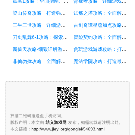
盗墓1攻略：全面指南、秘籍和技巧
背叛者攻略：详细游戏攻略方面的描述
梁山传奇攻略：打造强大的英雄团队，征服江湖的必备指南
试炼之塔攻略：全面解析游戏技巧与策略，帮你征服每一层塔
三生三世攻略：详细游戏攻略方面的描述
古剑奇谭星蕴加点攻略：打造无敌战队，征服九州大陆
刀剑乱舞6-1攻略：探索副本、培养角色和战斗技巧详解
冒险契约攻略：全面解析游戏玩法、技巧和策略
新倚天攻略-细致详解游戏攻略，助你成为顶级侠客
贪玩游戏游戏攻略：打造最强角色的详细指南
非仙勿扰攻略：全面解析游戏攻略技巧、剧情解读和角色培养
魔法学院攻略：打造最强法师的详细游戏攻略指南
扫描二维码推送至手机访问。
版权声明：本文由
结义游戏网
发布，如需转载请注明出处。
本文链接：
http://www.jieyi.org/gonglei/54093.html