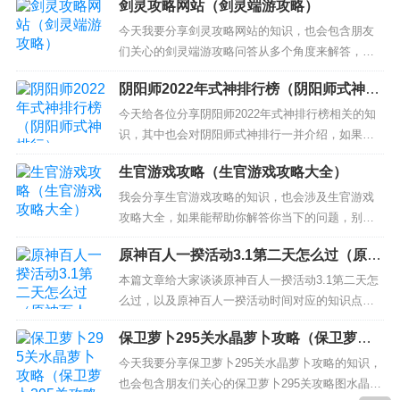
剑灵攻略网站（剑灵端游攻略）
奇来了》新手攻略 如何获得橙装 2、传奇霸业手游
平民玩家怎么玩 平民玩法技巧 3、新传奇归来平民
今天我要分享剑灵攻略网站的知识，也会包含朋友
怎么打装备 4、传奇怎么玩教程新手？ 5、热血传
们关心的剑灵端游攻略问答从多个角度来解答，我
奇...
希望能够解决你现在遇到的问题！ 本文目录一览：
阴阳师2022年式神排行榜（阴阳师式神排
1、剑灵副本攻略大全 剑灵副本攻略有哪些 2、war3
行）
剑灵攻略 3、剑灵攻略 剑灵副本攻略大全 剑灵副本
今天给各位分享阴阳师2022年式神排行榜相关的知
攻略有哪些 1、蜘蛛巢穴是4人高级难度副本，出
识，其中也会对阴阳师式神排行一并介绍，如果能
现...
碰巧解决你现在面临的问题，别忘了关注本站，现
生官游戏攻略（生官游戏攻略大全）
在开始吧！ 本文目录一览： 1、阴阳师2023年式神
排行榜 2、阴阳师2022年十大顶级输出式神 3、202
我会分享生官游戏攻略的知识，也会涉及生官游戏
2阴阳师最值得培养的式神 4、阴阳师式神排名...
攻略大全，如果能帮助你解答你当下的问题，别忘
记关注我们吧！ 本文目录一览： 1、古代人生升官
原神百人一揆活动3.1第二天怎么过（原神
攻略 2、叫我官老爷攻略_《叫我官老爷》生娃小攻
百人一揆活动时间）
略 3、官场人生攻略 4、全民当官游戏攻略 5、游戏
本篇文章给大家谈谈原神百人一揆活动3.1第二天怎
官场人生如何快速升官啊 古代人生升官攻略...
么过，以及原神百人一揆活动时间对应的知识点，
希望对各位有所帮助，不要忘了收藏本站喔。 本文
保卫萝卜295关水晶萝卜攻略（保卫萝卜2
目录一览： 1、原神太威仪盘秘境怎么过 2、原神国
95关攻略图水晶萝视频）
庆签到 3、原神太威仪盘秘境怎么过？ 4、《原神》
今天我要分享保卫萝卜295关水晶萝卜攻略的知识，
百人一揆第三关怎么打？百人一揆第三关2000分方
也会包含朋友们关心的保卫萝卜295关攻略图水晶萝