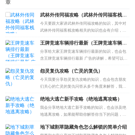
章
武林外传同福攻略（武林外传同福客栈攻
略）
今天要跟大家讲武林外传同福攻略的知识，其中对
武林外传同福客栈攻略相关的知识也会有介绍，希
望可以帮助大家解答当下的疑问！ 本文目录一览：
王牌竞速车辆排行最新（王牌竞速车辆排
1、武林外传同福奇缘攻略 需要怎么玩 2、武林外传
行最新 广告）
之同福奇缘 的五种结局 都是什么要求 要怎么做 3、
分享给大家王牌竞速车辆排行最新的知识，也会包
同福奇缘攻略 武林外传同福奇缘攻略 4、武林外
含王牌竞速车辆排行最新 广告的讲解，希望可以帮
传...
助大家解决现在的问题！ 本文目录一览： 1、《王
怨灵复仇攻略（亡灵的复仇）
牌竞速》领克03强度解析 2、王牌竞速保时捷918什
么时候上线? 3、《王牌竞速》天平位赛车哈迪斯介
今天我要分享怨灵复仇攻略的知识，也会包含朋友
绍 《王牌竞速》领克03强度解析 王牌 竞速...
们关心的亡灵的复仇问答从多个角度来解答，我希
望能够解决你现在遇到的问题！ 本文目录一览：针
绝地大逃亡新手攻略（绝地逃离攻略）
对怨灵复仇攻略的内容，本站都有完整的介绍，而
更多的关于亡灵的复仇的知识也可以在本站搜索得
我会分享绝地大逃亡新手攻略的知识，也会涉及绝
到。...
地逃离攻略，如果能帮助你解答你当下的问题，别
忘记关注我们吧！ 本文目录一览： 1、绝地求生大
地下城割草隐藏角色怎么解锁的简单介绍
逃杀怎么玩 绝地求生大逃杀新手入门攻略 2、绝地