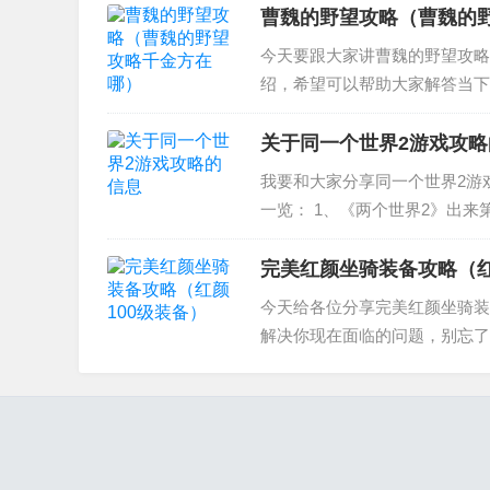
消乐刷到第...
曹魏的野望攻略（曹魏的
今天要跟大家讲曹魏的野望攻略
绍，希望可以帮助大家解答当下的
吞食天地曹魏野望最后诸葛亮怎么
的野望，这两...
关于同一个世界2游戏攻略
我要和大家分享同一个世界2游
一览： 1、《两个世界2》出来
略 3、两个世界2物品存放物品 4、
完美红颜坐骑装备攻略（红
今天给各位分享完美红颜坐骑装
解决你现在面临的问题，别忘了
怎样快速提升战力 2、唐门六道
D页游，完美红颜...