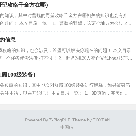
野望攻略千金方在哪）
的知识，其中对曹魏的野望攻略千金方在哪相关的知识也会有介
疑问！ 本文目录一览： 1、曹魏的野望，这两个地方怎么过 2、
过 3、曹魏の野望1.8怎么过 4、曹魏的野望七星石阵怎么过 曹魏
的信息
戏攻略的知识，也会涉及，希望可以解决你现在的问题！ 本文目录
第一个任务就没法做 打不过！ 2、世界2机器人死亡光线boss技巧攻
求一个比较完善的half life2的攻略。 5、第二次世界...
颜100级装备）
备攻略的知识，其中也会对红颜100级装备进行解释，如果能碰巧
关注本站，现在开始吧！ 本文目录一览： 1、3D页游，完美红颜
橙装怎么获得 橙装获取攻略 3、完美红颜天罡4到5需要多少材料 3
Powered By
Z-BlogPHP
. Theme by
TOYEAN
.
中国结
|