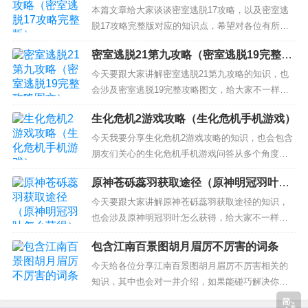
版）
演季什么时候开始 4、表演季什么时候开始 光遇id1
本篇文章给大家谈谈密室逃脱17攻略，以及密室逃
3开头是什么季节 光遇id13开头是表演季：...
脱17攻略完整版对应的知识点，希望对各位有所帮
助，不要忘了收藏本站喔。 本文目录一览： 1、
密室逃脱21第九攻略（密室逃脱19完整攻
《密室逃脱》17的攻略是什么？ 2、密室逃脱17攻
略图文）
略怎么过关 3、密室逃脱17关守护公寓攻略是怎样
今天要跟大家讲解密室逃脱21第九攻略的知识，也
的？ 《密室逃脱》17的攻略是什么？ 第17关攻略方
会涉及密室逃脱19完整攻略图文，给大家不一样的
法...
解决方案！ 本文目录一览： 1、密室逃脱21遗落梦
生化危机2游戏攻略（生化危机手机游戏）
境的攻略是怎样的？ 2、密室逃脱21第9关怎么通关
3、密室逃脱21攻略大全 RoomEscape21全关卡怎
今天我要分享生化危机2游戏攻略的知识，也会包含
么过 密室逃脱21遗落梦境的攻略是怎样...
朋友们关心的生化危机手机游戏问答从多个角度来
解答，我希望能够解决你现在遇到的问题！ 本文目
原神苍砾蕊羽获取途径（原神明冠羽叶怎
录一览： 1、《生化危机2：重制版》攻略：玩之
么获得）
前，你需要知道的8件事 2、《生化危机2重制版》
今天要跟大家讲解原神苍砾蕊羽获取途径的知识，
新手入门必备 游戏售前预热介绍攻略 3、生化危机2
也会涉及原神明冠羽叶怎么获得，给大家不一样的
攻略 生化...
解决方案！ 本文目录一览： 1、原神沙虫隧道在哪
包含江南百景图胡月眉厉不厉害的词条
里 2、原神风蚀沙虫多久刷新 3、原神最好的圣遗物
4、原神北陆长柄武器原胚怎么搞 原神沙虫隧道在哪
今天给各位分享江南百景图胡月眉厉不厉害相关的
里 原神沙虫隧道在沙漠里。根据查询相关公开信息
知识，其中也会对一并介绍，如果能碰巧解决你现
显示...
在面临的问题，别忘了关注本站，现在开始吧！ 本