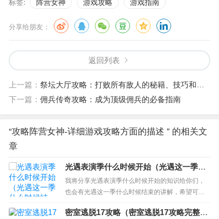
标签:
阵营女神
游戏攻略
游戏指南
分享给朋友：
返回列表
上一篇：
祭坛大厅攻略：打败所有敌人的秘籍、技巧和策略
下一篇：
佣兵传奇攻略：成为顶级佣兵的必备指南
“攻略阵营女神-详细游戏攻略方面的描述 ” 的相关文
章
光遇表演季什么时候开始（光遇这一季什
么时候结束）
我将分享光遇表演季什么时候开始的知识给你们，
也会有光遇这一季什么时候结束的讲解，希望可以
解决你们现在的问题！ 本文目录一览： 1、光遇id1
密室逃脱17攻略（密室逃脱17攻略完整
3开头是什么季节 2、光遇所有季节顺序 3、光遇表