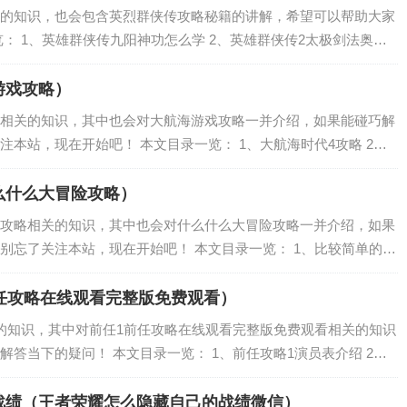
的知识，也会包含英烈群侠传攻略秘籍的讲解，希望可以帮助大家
： 1、英雄群侠传九阳神功怎么学 2、英雄群侠传2太极剑法奥义
皇帝 4、英雄群侠传狄云任务怎么做 英雄群侠传九阳神功怎么学 英
游戏攻略）
相关的知识，其中也会对大航海游戏攻略一并介绍，如果能碰巧解
本站，现在开始吧！ 本文目录一览： 1、大航海时代4攻略 2、
路怎么升级 新手快速升级攻略 4、大航海时代ol新手攻略 大航海时
么什么大冒险攻略）
攻略相关的知识，其中也会对什么什么大冒险攻略一并介绍，如果
别忘了关注本站，现在开始吧！ 本文目录一览： 1、比较简单的大
较简单的大冒险.奇怪的成就是什么 3、比较简单的大冒险第四章第
任攻略在线观看完整版免费观看）
的知识，其中对前任1前任攻略在线观看完整版免费观看相关的知识
答当下的疑问！ 本文目录一览： 1、前任攻略1演员表介绍 2、
前任攻略是讲什么故事的 4、前任攻略的结局是什么？ 前任攻略1演
战绩（王者荣耀怎么隐藏自己的战绩微信）