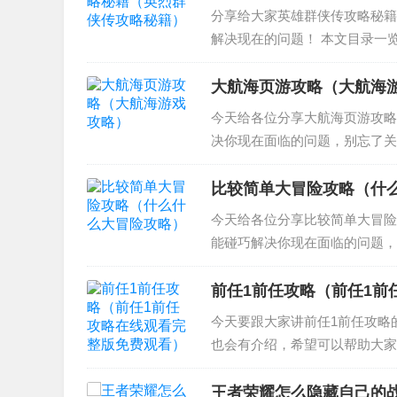
分享给大家英雄群侠传攻略秘籍
解决现在的问题！ 本文目录一览
怎么学 3、英雄群侠传2怎么当
雄群侠传九阳神...
大航海页游攻略（大航海
今天给各位分享大航海页游攻略
决你现在面临的问题，别忘了关注
大航海时代2攻略 3、大航海之
代4攻略 大...
比较简单大冒险攻略（什
今天给各位分享比较简单大冒险
能碰巧解决你现在面临的问题，
冒险第四章全部关卡攻略 2、比
二关怎么玩 4、比较...
前任1前任攻略（前任1前
今天要跟大家讲前任1前任攻略
也会有介绍，希望可以帮助大家解
《前任攻略1》的经典台词 3、
员表介绍...
王者荣耀怎么隐藏自己的