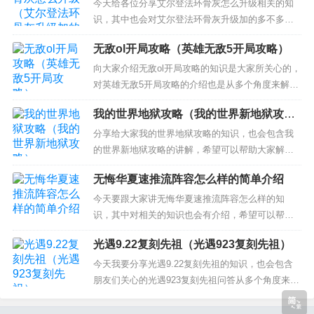
服阵容搭配推荐 文明与征服阵容最佳搭配 3、《文
今天给各位分享艾尔登法环骨灰怎么升级相关的知
明与征服》t0阵容搭配是什么？ 4、《文明与征服》
识，其中也会对艾尔登法环骨灰升级加的多不多一
平民三...
并介绍，如果能碰巧解决你现在面临的问题，别忘
无敌ol开局攻略（英雄无敌5开局攻略）
了关注本站，现在开始吧！ 本文目录一览： 1、
《艾尔登法》环 骨灰在哪里强化? 2、《艾尔登法
向大家介绍无敌ol开局攻略的知识是大家所关心的，
环》老头环骨灰在哪强化？ 3、艾尔登法环骨灰怎能
对英雄无敌5开局攻略的介绍也是从多个角度来解
强化 4、艾尔...
答，希望可以让大家解决现在的问题！ 本文目录一
我的世界地狱攻略（我的世界新地狱攻
览： 1、《无敌OL（商城版）》铜币怎样获取-铜币
略）
获取攻略 2、无敌OL排兵布阵有什么技巧 3、无敌O
分享给大家我的世界地狱攻略的知识，也会包含我
L龙将凤女怎么玩 4、无敌ol有哪些方法获得大量...
的世界新地狱攻略的讲解，希望可以帮助大家解决
现在的问题！ 本文目录一览： 1、我的世界怎么去
无悔华夏速推流阵容怎么样的简单介绍
地狱 2、我的世界手机版怎么去地狱，我的世界手机
地狱攻略 3、我的世界怎么下地狱？ 我的世界怎么
今天要跟大家讲无悔华夏速推流阵容怎么样的知
去地狱 需要用黑曜石去制作一个5*4的门，然后使用
识，其中对相关的知识也会有介绍，希望可以帮助
打火石点...
大家解答当下的疑问！ 本文目录一览： 1、无悔华
光遇9.22复刻先祖（光遇923复刻先祖）
夏挑战模式大汉名臣没有 2、无悔华夏荀子种田流怎
么玩？无悔华夏荀子种田流攻略 3、无悔华夏大汉结
今天我要分享光遇9.22复刻先祖的知识，也会包含
局 4、无悔华夏荀子阵容搭配 5、无悔华夏挑战模式
朋友们关心的光遇923复刻先祖问答从多个角度来解
敌...
答，我希望能够解决你现在遇到的问题！ 本文目录
一览： 1、光遇9.22复刻几点来 2、光遇复刻先祖出