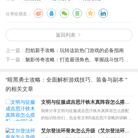
分享给朋友：
返回列表
上一篇：
烈焰新手攻略：玩转这款热门游戏的必备指南
下一篇：
魅影传奇攻略：打造最强角色、掌握战斗技巧、获取稀有装备全指南
“暗黑勇士攻略：全面解析游戏技巧、装备与副本 ”
的相关文章
文明与征服成吉思汗铁木真阵容怎么搭配
（文明5成吉思汗攻略）
我将分享文明与征服成吉思汗铁木真阵容怎么搭配
的知识给你们，也会有文明5成吉思汗攻略的讲解，
希望可以解决你们现在的问题！ 本文目录一览：
艾尔登法环骨灰怎么升级（艾尔登法环骨
1、《文明与征服》3个阵容是什么？ 2、文明与征
灰升级加的多不多）