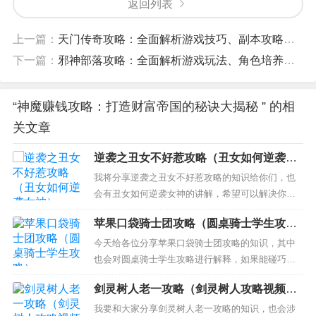
返回列表
上一篇：
天门传奇攻略：全面解析游戏技巧、副本攻略和装备获取
下一篇：
邪神部落攻略：全面解析游戏玩法、角色培养和战斗策略
“神魔赚钱攻略：打造财富帝国的秘诀大揭秘 ” 的相
关文章
逆袭之丑女不好惹攻略（丑女如何逆袭女
神）
我将分享逆袭之丑女不好惹攻略的知识给你们，也
会有丑女如何逆袭女神的讲解，希望可以解决你们
现在的问题！ 本文目录一览： 1、丑女应该如何逆
苹果口袋骑士团攻略（圆桌骑士学生攻
袭高富帅？ 2、长得不好看的女生如何逆袭撩到男
略）
神？ 3、“丑女”如何才能逆袭成为女神？ 4、丑女怎
今天给各位分享苹果口袋骑士团攻略的知识，其中
么逆袭，变漂亮除整容 丑女应该如何逆袭高富帅？
也会对圆桌骑士学生攻略进行解释，如果能碰巧解
1、...
决你现在面临的问题，别忘了关注本站，现在开始
剑灵树人老一攻略（剑灵树人攻略视频召
吧！ 本文目录一览： 1、口袋奇兵宝藏徽章怎么获
唤）
得 2、爆莉萌天使主线任务和剧情 3、gta5线上发展
我要和大家分享剑灵树人老一攻略的知识，也会涉