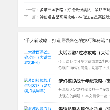
上一篇：
多塔三国攻略：打造最强战队、策略布
下一篇：
神仙道吉星高照攻略 - 神仙道吉星高照
“千人斩攻略：打造最强角色的技巧和秘籍 ”
大话西游2过称攻略（大话
今天给各位分享大话西游2过称
你现在面临的问题，别忘了关注本
大话西游2新区卖身杀称详细攻略
游2过称攻略...
梦幻模拟战千年纪攻略（
分享给大家梦幻模拟战千年纪攻
决现在的问题！ 本文目录一览：
模拟战千年纪怎么玩 4、梦幻模
我以前的...
混沌起源衣服怎么染色（