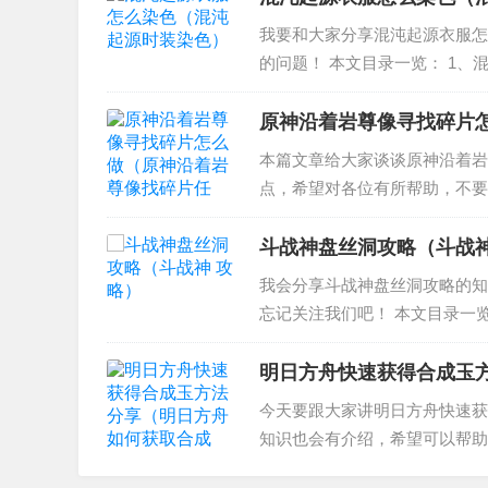
我要和大家分享混沌起源衣服怎
的问题！ 本文目录一览： 1、
的小姐姐不能创建吗？ 3、混
源装备开启条件：——...
原神沿着岩尊像寻找碎片
本篇文章给大家谈谈原神沿着岩
点，希望对各位有所帮助，不要
亮顺序 2、原神岩尊像在哪 3
么打开结界 原神古...
斗战神盘丝洞攻略（斗战神
我会分享斗战神盘丝洞攻略的知
忘记关注我们吧！ 本文目录一览
级怎么打 4、斗战神高级盘丝怎
任务啊...
明日方舟快速获得合成玉
今天要跟大家讲明日方舟快速获
知识也会有介绍，希望可以帮助大
拿 2、《明日方舟》原石碎片怎