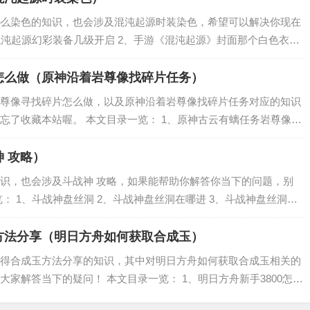
么染色的知识，也会涉及混沌起源时装染色，希望可以解决你现在
混沌起源幻彩装备几级开启 2、手游《混沌起源》封面那个白色衣服
沌起源前期氪金买什么比较好？ 混沌起源幻彩装备几级开启 混沌起
怎么做（原神沿着岩尊像找碎片任务）
尊像寻找碎片怎么做，以及原神沿着岩尊像找碎片任务对应的知识
忘了收藏本站喔。 本文目录一览： 1、原神古云有螭任务岩尊像点
、沿着岩尊像寻找碎片任务怎么完成 4、原神岩尊像寻找碎片宝藏怎
 攻略）
识，也会涉及斗战神 攻略，如果能帮助你解答你当下的问题，别
： 1、斗战神盘丝洞 2、斗战神盘丝洞在哪进 3、斗战神盘丝洞中
么打 高级盘丝洞打法篇 5、斗战神初级盘丝洞进不去了怎么办？有
方法分享（明日方舟如何获取合成玉）
得合成玉方法分享的知识，其中对明日方舟如何获取合成玉相关的
家解答当下的疑问！ 本文目录一览： 1、明日方舟新手3800怎么
么变成合成玉？ 3、明日方舟剿灭怎么只获得一个合成玉 4、明日