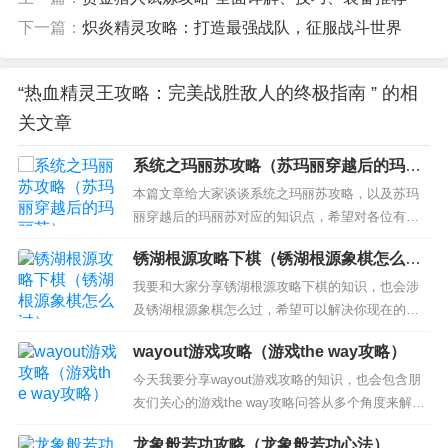
下一篇：
炽炎精灵攻略：打造最强战队，征服战斗世界
“热血精灵王攻略：完美战胜敌人的终极指南 ” 的相
关文章
系统之玛丽苏攻略（苏玛丽穿越后的玛丽
苏）
本篇文章给大家谈谈系统之玛丽苏攻略，以及苏玛
丽穿越后的玛丽苏对应的知识点，希望对各位有所
帮助，不要忘了收藏本站喔。 本文目录一览：关于
锈湖根源攻略下棋（锈湖根源象棋怎么
系统之玛丽苏攻略和苏玛丽穿越后的玛丽苏的介绍
过）
到此就结束了，不知道你从中找到你需要的信息了
我要和大家分享锈湖根源攻略下棋的知识，也会涉
吗 ？如果你还想了解更多这方面的信息，记得收藏
及锈湖根源象棋怎么过，希望可以解决你现在的问
关注本站。...
题！ 本文目录一览： 1、锈湖根源Checkmate攻略
wayout游戏攻略（游戏the way攻略）
Rusty Lake Roots象棋怎么过 2、锈湖根源象棋怎么
移动 3、锈湖根源Checkmate攻略中，Rusty Lake
今天我要分享wayout游戏攻略的知识，也会包含朋
Roots象棋...
友们关心的游戏the way攻略问答从多个角度来解
答，我希望能够解决你现在遇到的问题！ 本文目录
龙象般若功攻略（龙象般若功心法）