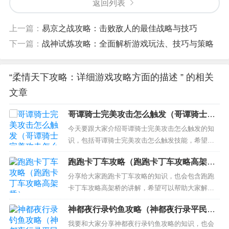
返回列表
上一篇：
易京之战攻略：击败敌人的最佳战略与技巧
下一篇：
战神试炼攻略：全面解析游戏玩法、技巧与策略
“柔情天下攻略：详细游戏攻略方面的描述 ” 的相关
文章
哥谭骑士完美攻击怎么触发（哥谭骑士完
美攻击怎么触发技能）
今天要跟大家介绍哥谭骑士完美攻击怎么触发的知
识，包括哥谭骑士完美攻击怎么触发技能，希望可
以解答大家现在的问题！本文目录一览： 1、怎么触
跑跑卡丁车攻略（跑跑卡丁车攻略高架
发哥谭骑士定时打击啊？ 2、怎么触发哥谭骑士红头
桥）
罩定时打击啊？ 3、哥谭骑士游戏详细点的攻略有没
分享给大家跑跑卡丁车攻略的知识，也会包含跑跑
有？ 怎么触发哥谭骑士定时打击啊？ 定时打击触发
卡丁车攻略高架桥的讲解，希望可以帮助大家解决
方法普通攻...
现在的问题！ 本文目录一览： 1、跑跑卡丁车彩虹
神都夜行录钓鱼攻略（神都夜行录平民玩
之门跑法攻略 2、跑跑卡丁车如何做到贴边漂移不撞
家攻略）
3、跑跑卡丁车手游连续7次前5怎么过 跑跑卡丁车
我要和大家分享神都夜行录钓鱼攻略的知识，也会