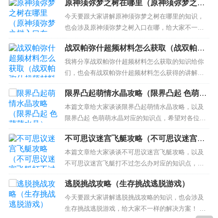
原神须弥梦之树在哪里（原神须弥梦之树
览： 1、《攻城掠地》183徐晃副本怎么过 2、攻城
入口在哪）
掠地四珍宝过183副本心得 183副本怎么打 3、攻城
今天要跟大家讲解原神须弥梦之树在哪里的知识，
掠地183级徐晃副本怎么打 4、倒水游戏...
也会涉及原神须弥梦之树入口在哪，给大家不一样
的解决方案！ 本文目录一览： 1、原神梦之树位置
战双帕弥什超频材料怎么获取（战双帕弥
2、梦之树在哪 3、原神梦之树怎么解锁 原神梦之树
什超频材料怎么获得）
位置 原神梦之树的位置如下：工具／原料：iPhone
我将分享战双帕弥什超频材料怎么获取的知识给你
13、IOS15、原神3.01、通过下图的位置传...
们，也会有战双帕弥什超频材料怎么获得的讲解，
希望可以解决你们现在的问题！ 本文目录一览：
限界凸起萌情水晶攻略（限界凸起 色萌萌
1、战双帕弥什巴顿超频极怎么用 2、超频共振商店
水晶）
在哪里 3、战双多少级升到勋阶 4、战双帕弥什6星
本篇文章给大家谈谈限界凸起萌情水晶攻略，以及
武器共鸣材料怎么获取？ 5、辉光芯片怎么获得 6...
限界凸起 色萌萌水晶对应的知识点，希望对各位有
所帮助，不要忘了收藏本站喔。 本文目录一览：
不可思议迷宫飞艇攻略（不可思议迷宫飞
1、PSV限界凸起:萌情水晶什么时候出港版中文 2、
艇打不过怎么办）
极限凸起萌情水晶psv怎么操作 3、switch萌情水晶
本篇文章给大家谈谈不可思议迷宫飞艇攻略，以及
值得买吗 4、萌情水晶怎么换衣服 PSV限...
不可思议迷宫飞艇打不过怎么办对应的知识点，希
望对各位有所帮助，不要忘了收藏本站喔。 本文目
逃脱挑战攻略（生存挑战逃脱游戏）
录一览： 1、不思议迷宫守护者飞艇怎么打 2、不思
议迷宫天空飞艇优先升级哪些? 3、不思议迷宫飞艇
今天要跟大家讲解逃脱挑战攻略的知识，也会涉及
怎么选 4、不思议迷宫王虫飞艇获得方法介绍 5、不
生存挑战逃脱游戏，给大家不一样的解决方案！ 本