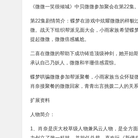
《微微一笑很倾城》中贝微微参加聚会在第22集
第22集剧情简介：蝶梦在游戏中炫耀微微的样貌
微。战天下组织帮派见面大会，小雨家族希望蝶
提起微微，微微倍感尴尬。
二喜在微微的帮助下成功铸造顶级神剑，她开始期
承认自己乃妖人，微微和半珊倍感震惊。
蝶梦哄骗微微参加帮派聚餐，小雨家族当众怀疑
肖奈接聚餐的微微回家，青青出言挑拨二人的关
扩展资料
人物简介：
1、肖奈是庆大校草级人物兼风云人物，是全方
力创立了致一科技，并担任总裁。喜欢玩《新倩女