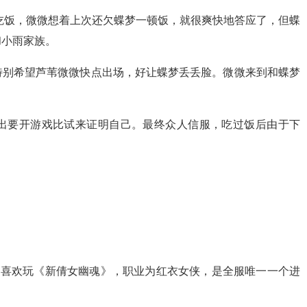
吃饭，微微想着上次还欠蝶梦一顿饭，就很爽快地答应了，但蝶
和小雨家族。
特别希望芦苇微微快点出场，好让蝶梦丢丢脸。微微来到和蝶梦
出要开游戏比试来证明自己。最终众人信服，吃过饭后由于下
，喜欢玩《新倩女幽魂》，职业为红衣女侠，是全服唯一一个进