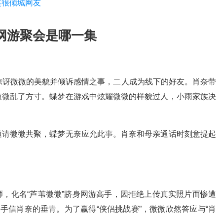
笑很倾城网友
网游聚会是哪一集
惊讶微微的美貌并倾诉感情之事，二人成为线下的好友。肖奈带
微微乱了方寸。蝶梦在游戏中炫耀微微的样貌过人，小雨家族决
。
邀请微微共聚，蝶梦无奈应允此事。肖奈和母亲通话时刻意提起
，化名“芦苇微微”跻身网游高手，因拒绝上传真实照片而惨遭
手信肖奈的垂青。为了赢得“侠侣挑战赛”，微微欣然答应与“肖