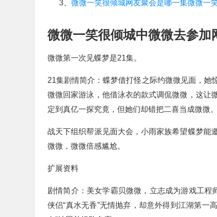
3、
微微一笑很倾城网友聚会是哪一集微微一
微微一笑很倾城中微微去参加
微微第一次见蝶梦是21集。
21集剧情简介：蝶梦借打怪之际约微微见面，她
微微回家游泳，他借泳衣的款式调侃微微，这让
定到真亿一探究竟，但她们却错把二喜当成微微
战天下组织帮派见面大会，小雨家族希望蝶梦能
微微，微微倍感尴尬。
扩展资料
剧情简介：美女学霸贝微微，立志成为游戏工程师
侠侣“真水无香”无情抛弃，却意外得到江湖第一高