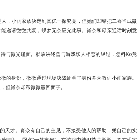
。
过人，小雨家族决定到真亿一探究竟，但她们却错把二喜当成微
梦能邀请微微共聚，蝶梦无奈应允此事。肖奈和母亲通话时刻意
待与微光碰面。郝眉讲述曾与游戏妖人相恋的经过，怎料Ko竟
微微的身份，微微通过现场决战证明了身份并为教训小雨家族。
系，但肖奈却帮微微赢回面子。
面的天才。肖奈有自己的主见，不接受他人的帮助，凭自己的实
幽魂》，网名“一笑奈何”。在游戏中结识芦苇微微，并在现实