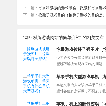
上一篇：
肖奈和微微的游戏聚会（微微和肖奈游
下一篇：
抢凳子游戏目的（抢凳子游戏的目的是
“网络棋牌游戏网站的简单介绍” 的相关文章
惊爆游戏被胖子强图片（
今天给各位分享惊爆游戏被胖子
能碰巧解决你现在面临的问题，
主角有没有被胖子推倒 求漫画正
有被胖子内个哑？？...
苹果手机大型游戏单机（
本篇文章给大家谈谈苹果手机大
望对各位有所帮助，不要忘了收藏
有哪些好玩的大型单机游戏? 3、
些？哪款值...
苹果手机上的赚钱游戏（