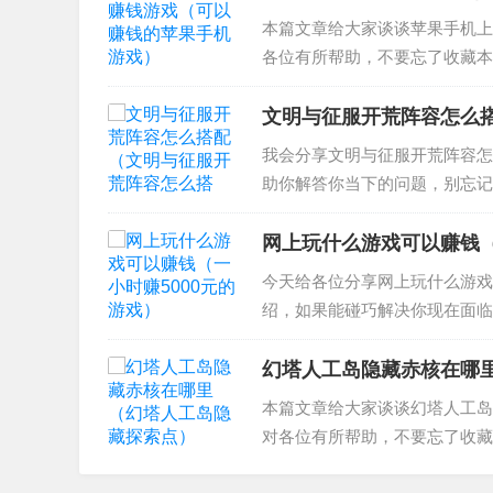
本篇文章给大家谈谈苹果手机上
各位有所帮助，不要忘了收藏本
个能赚钱 2、每天能赚10—2
什么游戏可以赚钱...
文明与征服开荒阵容怎么
我会分享文明与征服开荒阵容怎
助你解答你当下的问题，别忘记
2、《文明与征服》S4阵容搭配
容 文明与征...
网上玩什么游戏可以赚钱（
今天给各位分享网上玩什么游戏
绍，如果能碰巧解决你现在面临
什么网游可以赚钱？ 2、赚钱游
赚钱的游戏有：《魔...
幻塔人工岛隐藏赤核在哪
本篇文章给大家谈谈幻塔人工岛
对各位有所帮助，不要忘了收藏
到这里吧，感谢你花时间阅读本