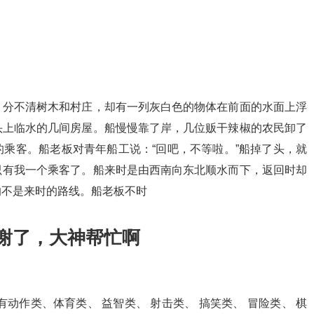
，分不清树木和村庄，却有一列灰白色的物体在前面的水面上浮
头上临水的几间房屋。船慢慢靠了岸，几位贩干辣椒的农民卸了
乘客。船老板对青年船工说：“回吧，不等啦。”船掉了头，就
只有我一个乘客了。船来时是由西南向东北顺水而下，返回时却
的不是来时的路线。船老板不时
谢谢了，大神帮忙啊
有动作类、体育类、 益智类、 射击类、 搞笑类、 冒险类、 棋