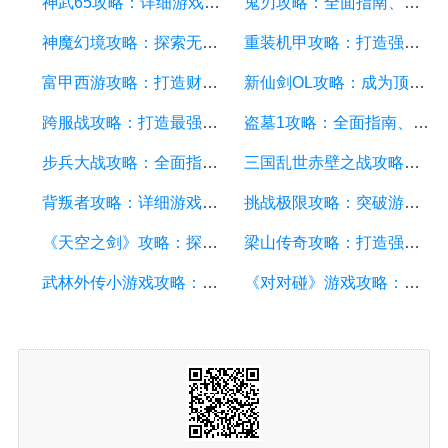
神武65攻略：详细游戏攻略方面的描述
鬼刃攻略：全面指南、技巧和秘籍，助你成为顶尖玩家
神魔幻境攻略：探索无尽的魔幻世界，成为顶尖玩家
重装机甲攻略：打造强大机甲，征服战场的终极指南
富甲西游攻略：打造财富王国的终极指南
新仙剑OL攻略：成为顶级仙侠大侠的秘诀与技巧
跨服战攻略：打造最强战队，征服多个服务器
盗墓1攻略：全面指南、秘籍和技巧
步兵大战攻略：全面指南及游戏技巧分享
三国乱世赤壁之战攻略：详细游戏攻略方面的描述
背叛者攻略：详细游戏攻略方面的描述
挑战极限攻略：突破游戏难关的终极指南
《天空之剑》攻略：探索天空的冒险之旅
梁山传奇攻略：打造强大的英雄团队，征服江湖的必备指南
武林外传小游戏攻略：全面解析游戏技巧、角色选择和剧情推进
《对对碰》游戏攻略：成为高手的秘籍