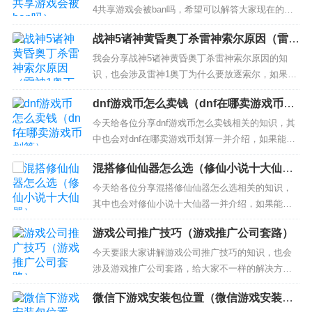
4共享游戏会被ban吗，希望可以解答大家现在的问
题！本文目录一览： 1、请教，买两台ps4，可以共
战神5诸神黄昏奥丁杀雷神索尔原因（雷神
享买的游戏和存档吗 2、如何才能在一台国行PS4上
1奥丁为什么要放逐索尔）
共享一个港服账号的游戏 3、ps4数字游戏可以共享
我会分享战神5诸神黄昏奥丁杀雷神索尔原因的知
吗 4、家里两个小孩子都玩PS4，可不可...
识，也会涉及雷神1奥丁为什么要放逐索尔，如果能
帮助你解答你当下的问题，别忘记关注我们吧！ 本
dnf游戏币怎么卖钱（dnf在哪卖游戏币划
文目录一览： 1、战神5奥丁的目的 2、战神5索尔结
算）
局 3、战神奥丁为什么要杀巨人 4、战神5为什么要
今天给各位分享dnf游戏币怎么卖钱相关的知识，其
对抗奥丁 5、战神5奥丁为什么杀索尔 战神...
中也会对dnf在哪卖游戏币划算一并介绍，如果能碰
巧解决你现在面临的问题，别忘了关注本站，现在
混搭修仙仙器怎么选（修仙小说十大仙
开始吧！ 本文目录一览： 1、dnf游戏币怎么卖成人
器）
民币 2、dnf怎么卖金币换人民币 3、dnf游戏中怎么
今天给各位分享混搭修仙仙器怎么选相关的知识，
和别人交易金币？交易要手续费不， 4、d...
其中也会对修仙小说十大仙器一并介绍，如果能碰
巧解决你现在面临的问题，别忘了关注本站，现在
游戏公司推广技巧（游戏推广公司套路）
开始吧！ 本文目录一览：介绍混搭修仙仙器怎么选
的内容就到这里，如果有更多关于修仙小说十大仙
今天要跟大家讲解游戏公司推广技巧的知识，也会
器的问题请到本站进行搜索。...
涉及游戏推广公司套路，给大家不一样的解决方
案！ 本文目录一览： 1、网络游戏有哪些推广运营
微信下游戏安装包位置（微信游戏安装包
的方法呢？ 2、游戏 推广 怎么做。 3、游戏推广都