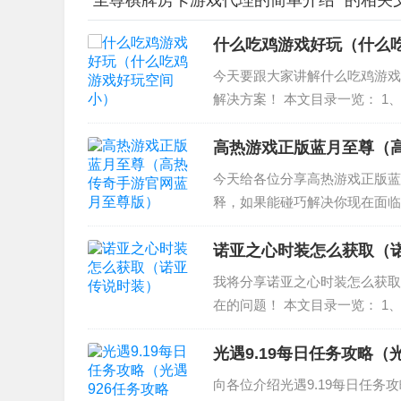
“至尊棋牌房卡游戏代理的简单介绍” 的相关
什么吃鸡游戏好玩（什么
今天要跟大家讲解什么吃鸡游戏
解决方案！ 本文目录一览： 1
吃鸡游戏有什么？ 4、十个最好
什么？ 十...
高热游戏正版蓝月至尊（
今天给各位分享高热游戏正版蓝
释，如果能碰巧解决你现在面临
月至尊版》手游怎么玩？ 2、蓝
下载 《蓝月至尊版...
诺亚之心时装怎么获取（
我将分享诺亚之心时装怎么获取
在的问题！ 本文目录一览： 1
得 3、诺亚之心衣服怎么做 4
在 诺...
光遇9.19每日任务攻略（
向各位介绍光遇9.19每日任务