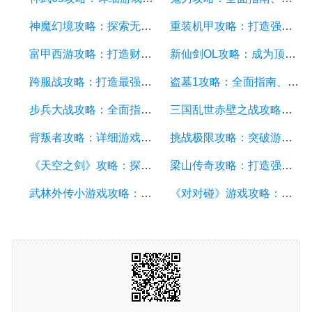
神魔幻境攻略：探索无尽的魔幻世界，成为顶尖玩家
重装机甲攻略：打造强大机甲，征服战场的终极指南
富甲西游攻略：打造财富王国的终极指南
新仙剑OL攻略：成为顶级仙侠大侠的秘诀与技巧
跨服战攻略：打造最强战队，征服多个服务器
盗墓1攻略：全面指南、秘籍和技巧
步兵大战攻略：全面指南及游戏技巧分享
三国乱世赤壁之战攻略：详细游戏攻略方面的描述
背叛者攻略：详细游戏攻略方面的描述
挑战极限攻略：突破游戏难关的终极指南
《天空之剑》攻略：探索天空的冒险之旅
梁山传奇攻略：打造强大的英雄团队，征服江湖的必备指南
武林外传小游戏攻略：全面解析游戏技巧、角色选择和剧情推进
《对对碰》游戏攻略：成为高手的秘籍