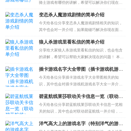
骑士游戏有哪些的讲解，希望可以解决你们现在的
问题！ 本文目录一览： 1、假面骑士游戏有哪些
变态杀人魔游戏剧情的简单介绍
2、steam假面骑士游戏有哪些 3、假面骑士游戏swi
tch出了几个 4、假面骑士游戏下载怎么才 5、假面
今天给各位分享变态杀人魔游戏剧情相关的知识，
骑士有哪些好玩的手游？ 假面骑士游戏有...
其中也会对一并介绍，如果能碰巧解决你现在面临
的问题，别忘了关注本站，现在开始吧！ 本文目录
狼人杀游戏里看私信的简单介绍
一览： 1、给你一百条命和变态杀人魔谈恋爱这个游
戏中AE怎么打……表示在最后一天送了八音盒好感
分享给大家狼人杀游戏里看私信的知识，也会包含
≥200但是并没用 2、电锯惊魂5剧情详解 3、一个变
的讲解，希望可以帮助大家解决现在的问题！ 本文
态老头子...
目录一览： 1、狼人杀游戏时看不到私信 2、狼人杀
插卡游戏名字大全带图（插卡游戏机游戏
游戏中怎么看私信 3、玩《狼人杀》的时候，怎样才
名字大全）
能看好友的私信？ 4、狼人杀玩的时候怎么看私信
今天给各位分享插卡游戏名字大全带图相关的知
5、手机版狼人杀游戏好友在房间中玩我能给他发消
识，其中也会对插卡游戏机游戏名字大全一并介
息...
绍，如果能碰巧解决你现在面临的问题，别忘了关
碧蓝航线莱莎联动关卡信息一览（联动碧
注本站，现在开始吧！ 本文目录一览： 1、求几个
蓝航线）
小时候玩的插卡的好玩的游戏名字 是那种一张卡一
今天给各位分享碧蓝航线莱莎联动关卡信息一览相
个游戏的那种 2、求儿时的经典插卡游戏，今天突然
关的知识，其中也会对联动碧蓝航线一并介绍，如
想玩，突然发现许多名字都...
果能碰巧解决你现在面临的问题，别忘了关注本
洋气高大上的游戏名字（特别洋气的游戏
站，现在开始吧！ 本文目录一览： 1、碧蓝航线联
名字）