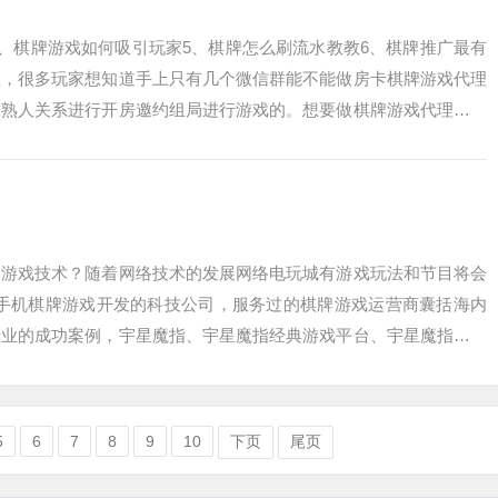
戏4、棋牌游戏如何吸引玩家5、棋牌怎么刷流水教教6、棋牌推广最有
理，很多玩家想知道手上只有几个微信群能不能做房卡棋牌游戏代理
靠熟人关系进行开房邀约组局进行游戏的。想要做棋牌游戏代理的加
牌游戏...
牌游戏技术？随着网络技术的发展网络电玩城有游戏玩法和节目将会
、手机棋牌游戏开发的科技公司，服务过的棋牌游戏运营商囊括海内
行业的成功案例，宇星魔指、宇星魔指经典游戏平台、宇星魔指大众
等都大获好评...
5
6
7
8
9
10
下页
尾页