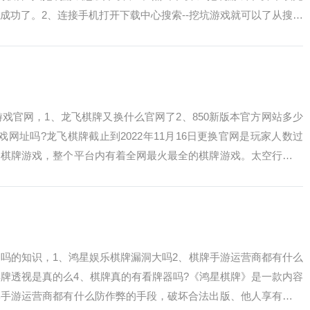
成功了。2、连接手机打开下载中心搜索--挖坑游戏就可以了从搜到
游戏官网，1、龙飞棋牌又换什么官网了2、850新版本官方网站多少
网址吗?龙飞棋牌截止到2022年11月16日更换官网是玩家人数过
爆棋牌游戏，整个平台内有着全网最火最全的棋牌游戏。太空行动新
吗的知识，1、鸿星娱乐棋牌漏洞大吗2、棋牌手游运营商都有什么
棋牌透视是真的么4、棋牌真的有看牌器吗?《鸿星棋牌》是一款内容
牌手游运营商都有什么防作弊的手段，破坏合法出版、他人享有著作