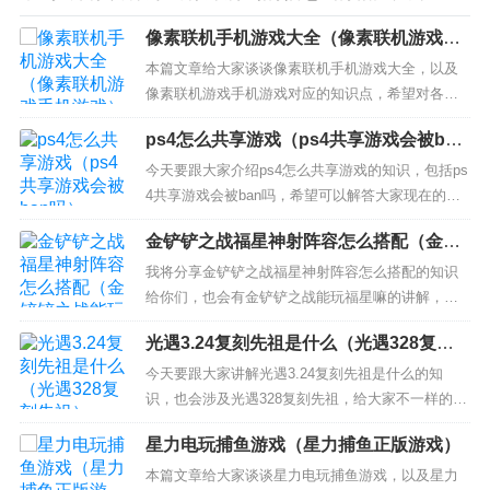
像素联机手机游戏大全（像素联机游戏手
机游戏）
本篇文章给大家谈谈像素联机手机游戏大全，以及
像素联机游戏手机游戏对应的知识点，希望对各位
有所帮助，不要忘了收藏本站喔。 本文目录一览：
ps4怎么共享游戏（ps4共享游戏会被ban
1、好玩的像素类游戏有哪些？这些游戏有什么特
吗）
色？ 2、十大耐玩手机像素游戏 3、可以联机的手机
今天要跟大家介绍ps4怎么共享游戏的知识，包括ps
游戏 好玩的像素类游戏有哪些？这些游戏有什么特
4共享游戏会被ban吗，希望可以解答大家现在的问
色？ 像素风格...
题！本文目录一览： 1、请教，买两台ps4，可以共
金铲铲之战福星神射阵容怎么搭配（金铲
享买的游戏和存档吗 2、如何才能在一台国行PS4上
铲之战能玩福星嘛）
共享一个港服账号的游戏 3、ps4数字游戏可以共享
我将分享金铲铲之战福星神射阵容怎么搭配的知识
吗 4、家里两个小孩子都玩PS4，可不可...
给你们，也会有金铲铲之战能玩福星嘛的讲解，希
望可以解决你们现在的问题！ 本文目录一览： 1、
光遇3.24复刻先祖是什么（光遇328复刻
云顶金铲铲阵容推荐 2、金铲铲之战怎么设置阵容
先祖）
3、《金铲铲之战》怎么设置阵容? 4、新赛季金铲
今天要跟大家讲解光遇3.24复刻先祖是什么的知
铲之战阵容推荐 云顶金铲铲阵容推荐 金铲铲之战阵
识，也会涉及光遇328复刻先祖，给大家不一样的解
容推荐...
决方案！ 本文目录一览： 1、光遇20231月,12号复
星力电玩捕鱼游戏（星力捕鱼正版游戏）
刻的先祖在哪 2、光遇复刻先祖 光遇复刻先祖是谁
3、光遇中复刻先祖是什么 光遇中复刻先祖介绍 4、
本篇文章给大家谈谈星力电玩捕鱼游戏，以及星力