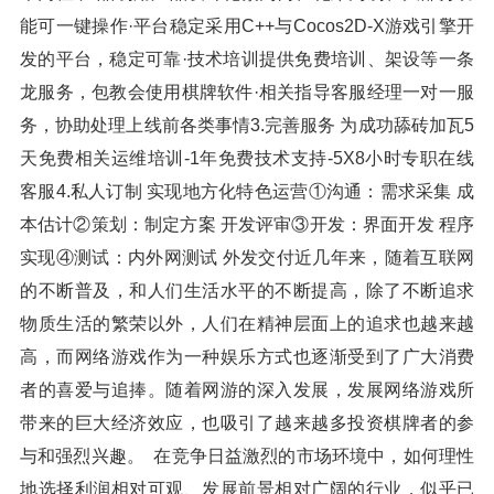
能可一键操作·平台稳定采用C++与Cocos2D-X游戏引擎开
发的平台，稳定可靠·技术培训提供免费培训、架设等一条
龙服务，包教会使用棋牌软件·相关指导客服经理一对一服
务，协助处理上线前各类事情3.完善服务 为成功舔砖加瓦5
天免费相关运维培训-1年免费技术支持-5X8小时专职在线
客服4.私人订制 实现地方化特色运营①沟通：需求采集 成
本估计②策划：制定方案 开发评审③开发：界面开发 程序
实现④测试：内外网测试 外发交付近几年来，随着互联网
的不断普及，和人们生活水平的不断提高，除了不断追求
物质生活的繁荣以外，人们在精神层面上的追求也越来越
高，而网络游戏作为一种娱乐方式也逐渐受到了广大消费
者的喜爱与追捧。随着网游的深入发展，发展网络游戏所
带来的巨大经济效应，也吸引了越来越多投资棋牌者的参
与和强烈兴趣。 在竞争日益激烈的市场环境中，如何理性
地选择利润相对可观、发展前景相对广阔的行业，似乎已