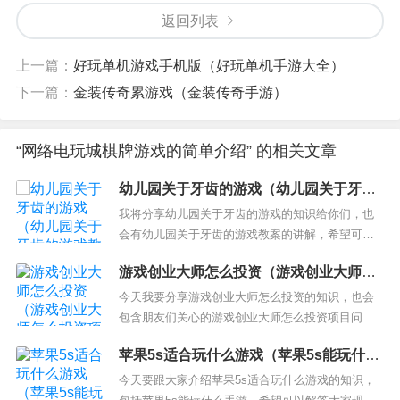
返回列表
上一篇：
好玩单机游戏手机版（好玩单机手游大全）
下一篇：
金装传奇累游戏（金装传奇手游）
“网络电玩城棋牌游戏的简单介绍” 的相关文章
幼儿园关于牙齿的游戏（幼儿园关于牙齿
的游戏教案）
我将分享幼儿园关于牙齿的游戏的知识给你们，也
会有幼儿园关于牙齿的游戏教案的讲解，希望可以
解决你们现在的问题！ 本文目录一览： 1、幼儿园
游戏创业大师怎么投资（游戏创业大师怎
中班教案《牙齿》 2、幼儿园小班健康教案：牙齿
么投资项目）
3、幼儿园大班音乐游戏活动教案《蛀虫和牙齿》
今天我要分享游戏创业大师怎么投资的知识，也会
4、幼儿园中班教案《保护牙齿》 幼儿园中班教案
包含朋友们关心的游戏创业大师怎么投资项目问答
《牙齿》...
从多个角度来解答，我希望能够解决你现在遇到的
苹果5s适合玩什么游戏（苹果5s能玩什么
问题！ 本文目录一览： 1、如何获取创业资金？
手游）
2、如何做小本投资？ 3、怎么进行创业？创业又是
今天要跟大家介绍苹果5s适合玩什么游戏的知识，
什么？ 4、想做手游创业需要投资多少钱？ 5、新手