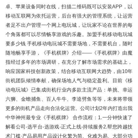
卓、苹果设备同时在线，扫描二维码既可以安装APP，以
移动互联网为依托运营，后台有强大的管理系统，让运营
者足不出户管理一个网上电玩城，让玩家不论在世界的每
个角落都可以尽情畅享游戏的乐趣。加盟手机移动电玩城
要多少钱 手机移动电玩城不需要场地，不需要机台，随时
随地畅享手游，《手机棋牌》介绍——《手机棋牌》由魔
指经过多年的市场调研，在充分了解市场需求的基础上，
响应国家科技创新政策，结合移动互联网大趋势，由10年
街机团队倾情奉献，确保场地人气与稳定盈利。目前《移
动电玩城》已集成街机行业内多款主流产品：单挑、幸运
六狮、金蟾捕鱼、百人牛牛、李逵劈鱼等等，未来将带领
更多的街机产品走向合法化运营。公司计划2年内打造出我
中华神州最专业《手机棋牌》 合作流程：1.一分钟快速了
解看公司-选平台-选游戏-正式上线-持续服务2.帮您跨越技
术门槛·产品易用产品设计化繁为简、化难为易、大部分功