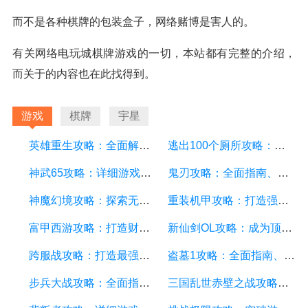
而不是各种棋牌的包装盒子，网络赌博是害人的。
有关网络电玩城棋牌游戏的一切，本站都有完整的介绍，
而关于的内容也在此找得到。
游戏
棋牌
宇星
英雄重生攻略：全面解析游戏中的技巧和策略
逃出100个厕所攻略：详细游戏攻略方面的描述
神武65攻略：详细游戏攻略方面的描述
鬼刃攻略：全面指南、技巧和秘籍，助你成为顶尖玩家
神魔幻境攻略：探索无尽的魔幻世界，成为顶尖玩家
重装机甲攻略：打造强大机甲，征服战场的终极指南
富甲西游攻略：打造财富王国的终极指南
新仙剑OL攻略：成为顶级仙侠大侠的秘诀与技巧
跨服战攻略：打造最强战队，征服多个服务器
盗墓1攻略：全面指南、秘籍和技巧
步兵大战攻略：全面指南及游戏技巧分享
三国乱世赤壁之战攻略：详细游戏攻略方面的描述