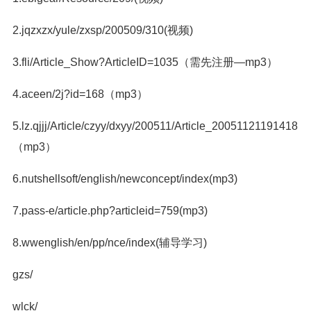
2.jqzxzx/yule/zxsp/200509/310(视频)
3.fli/Article_Show?ArticleID=1035（需先注册—mp3）
4.aceen/2j?id=168（mp3）
5.lz.qjjj/Article/czyy/dxyy/200511/Article_20051121191418
（mp3）
6.nutshellsoft/english/newconcept/index(mp3)
7.pass-e/article.php?articleid=759(mp3)
8.wwenglish/en/pp/nce/index(辅导学习)
gzs/
wlck/