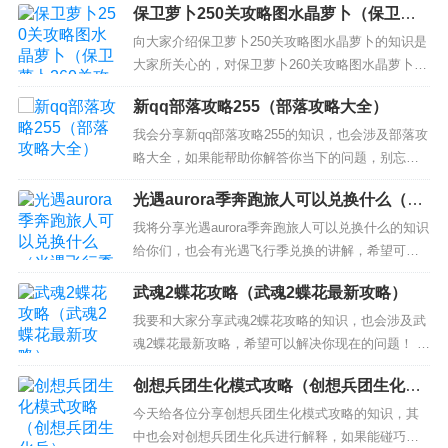
保卫萝卜250关攻略图水晶萝卜（保卫萝
之日 幸存者 a区怎么玩 2、地球最后之日幸存者无
卜260关攻略图水晶萝卜）
线电塔怎么放置? 3、地球最后之日第一个军事基地
向大家介绍保卫萝卜250关攻略图水晶萝卜的知识是
密码什么？ 4、地球最后之日幸存手机有什么用 手
大家所关心的，对保卫萝卜260关攻略图水晶萝卜的
机作用...
介绍也是从多个角度来解答，希望可以让大家解决
新qq部落攻略255（部落攻略大全）
现在的问题！ 本文目录一览： 1、保卫萝卜2地宫1
怎么过水晶萝卜 2、保卫萝卜2，69水晶萝卜怎么得
我会分享新qq部落攻略255的知识，也会涉及部落攻
3、保卫萝卜2第125关怎么得水晶萝卜 保卫萝卜...
略大全，如果能帮助你解答你当下的问题，别忘记
关注我们吧！ 本文目录一览： 1、QQ部落战力提升
光遇aurora季奔跑旅人可以兑换什么（光
攻略 部落守卫战怎么提升战力 2、qq部落25-2新版
遇飞行季兑换）
完美攻略 25-2新版怎么过 3、求QQ部落攻略 QQ部
我将分享光遇aurora季奔跑旅人可以兑换什么的知识
落战力提升攻略 部落守卫战怎么提升...
给你们，也会有光遇飞行季兑换的讲解，希望可以
解决你们现在的问题！ 本文目录一览： 1、光遇欧
武魂2蝶花攻略（武魂2蝶花最新攻略）
若拉下个季节有项链吗 2、光遇橙色爱心能换什么
3、光遇欧若拉商店在哪 光遇欧若拉下个季节有项链
我要和大家分享武魂2蝶花攻略的知识，也会涉及武
吗 1、新季节项链(季卡物品)2、AURORA同款...
魂2蝶花最新攻略，希望可以解决你现在的问题！ 本
文目录一览： 1、武魂2蝶花怎么加点，怎么样 2、
创想兵团生化模式攻略（创想兵团生化
武魂2蝶花职业详解 武魂2蝶花怎么样 3、武魂平民
兵）
蝶花转什么好，我不想玩PK 4、武魂2后期蝶花PVE
今天给各位分享创想兵团生化模式攻略的知识，其
怎么加点？ 武魂2蝶花怎么加点，怎么样...
中也会对创想兵团生化兵进行解释，如果能碰巧解