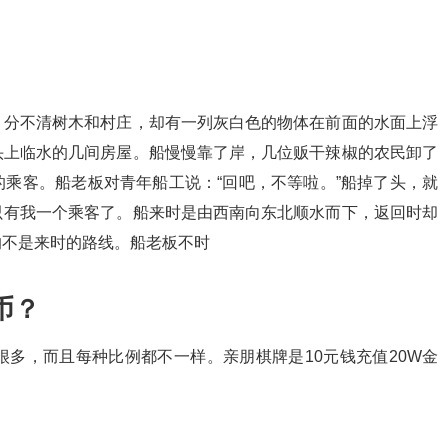
，分不清树木和村庄，却有一列灰白色的物体在前面的水面上浮
头上临水的几间房屋。船慢慢靠了岸，几位贩干辣椒的农民卸了
乘客。船老板对青年船工说：“回吧，不等啦。”船掉了头，就
只有我一个乘客了。船来时是由西南向东北顺水而下，返回时却
的不是来时的路线。船老板不时
币？
多，而且每种比例都不一样。亲朋棋牌是10元钱充值20W金