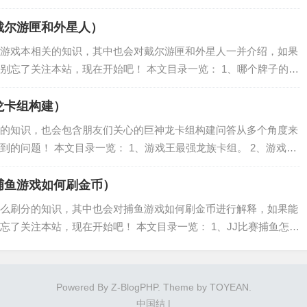
莱依拉需要什么突破材料 4、原神稻妻浪船锚点小岛四个雷柱子点亮
戴尔游匣和外星人）
游戏本相关的知识，其中也会对戴尔游匣和外星人一并介绍，如果
别忘了关注本站，现在开始吧！ 本文目录一览： 1、哪个牌子的游
微星和外星人哪个好 10000元左右的 3、微星武士GF66,戴尔游匣
龙卡组构建）
的知识，也会包含朋友们关心的巨神龙卡组构建问答从多个角度来
的问题！ 本文目录一览： 1、游戏王最强龙族卡组。 2、游戏王
龙卡组.......求高手帮忙组组.. 要厉害点的. 不要复制~~~~~...
捕鱼游戏如何刷金币）
么刷分的知识，其中也会对捕鱼游戏如何刷金币进行解释，如果能
忘了关注本站，现在开始吧！ 本文目录一览： 1、JJ比赛捕鱼怎么
3、捕鱼大咖怎么刷分 JJ比赛捕鱼怎么刷金币 获得JJ捕鱼金币是很简
Powered By
Z-BlogPHP
. Theme by
TOYEAN
.
中国结
|