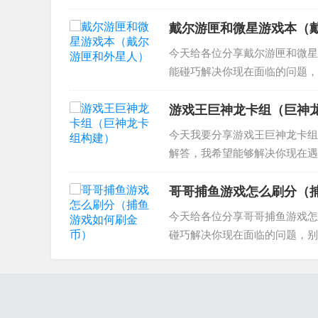
《原神》莱依拉突破材料一览 
了有什么用 5、...
戴尔游匣和微星游戏本（
今天给各位分享戴尔游匣和微星
能碰巧解决你现在面临的问题，
戏本好 2、我想买个游戏笔记本 
G15,哪个好...
游戏王巨神龙卡组（巨神
今天我要分享游戏王巨神龙卡组
解答，我希望能够解决你现在遇到
巨神兵卡组 3、游戏王卡片力量6 求组
哥哥捕鱼游戏怎么刷分（
今天给各位分享哥哥捕鱼游戏怎
碰巧解决你现在面临的问题，别
刷金币 2、jj捕鱼怎么刷钻石 
单的。步骤如...