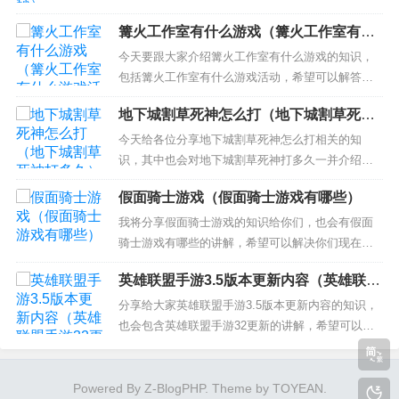
场...
题！ 本文目录一览： 1、有个电影换年轻人的器官
篝火工作室有什么游戏（篝火工作室有什
给老人叫什么 2、幻体续命游戏结局 3、《幻体：续
么游戏活动）
命游戏》免费在线观看完整版高清，求百度网盘资
今天要跟大家介绍篝火工作室有什么游戏的知识，
源 有个电影换年轻人的器官给老人叫什么 有个电影
包括篝火工作室有什么游戏活动，希望可以解答大
换年轻...
家现在的问题！本文目录一览： 1、篝火晚会游戏有
地下城割草死神怎么打（地下城割草死神
哪些 2、适合篝火晚会的游戏有哪些 3、适合篝火晚
打多久）
会上玩的一些游戏有哪些？ 篝火晚会游戏有哪些 导
今天给各位分享地下城割草死神怎么打相关的知
语：篝火晚会是草原人民一种传统的欢庆形式，傍
识，其中也会对地下城割草死神打多久一并介绍，
晚，...
如果能碰巧解决你现在面临的问题，别忘了关注本
假面骑士游戏（假面骑士游戏有哪些）
站，现在开始吧！ 本文目录一览： 1、抖音地下城
割草30分boss怎么过 2、地下城割草六芒星能打死
我将分享假面骑士游戏的知识给你们，也会有假面
死神吗 3、割草大联盟死神会死吗 4、地下城割草攻
骑士游戏有哪些的讲解，希望可以解决你们现在的
死神在哪...
问题！ 本文目录一览： 1、假面骑士游戏有哪些
英雄联盟手游3.5版本更新内容（英雄联盟
2、steam假面骑士游戏有哪些 3、假面骑士游戏swi
手游32更新）
tch出了几个 4、假面骑士游戏下载怎么才 5、假面
分享给大家英雄联盟手游3.5版本更新内容的知识，
骑士有哪些好玩的手游？ 假面骑士游戏有...
也会包含英雄联盟手游32更新的讲解，希望可以帮
助大家解决现在的问题！ 本文目录一览： 1、英雄
联盟手游3.4版本更新内容 2、3.5版本英雄联盟手游
魄罗宝箱更新了么 3、lol手游蓝色晶体刷新20次有
Powered By
Z-BlogPHP
. Theme by
TOYEAN
.