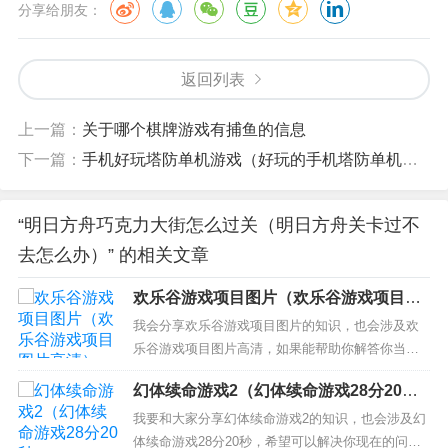
分享给朋友：
返回列表
上一篇：
关于哪个棋牌游戏有捕鱼的信息
下一篇：
手机好玩塔防单机游戏（好玩的手机塔防单机游戏）
“明日方舟巧克力大街怎么过关（明日方舟关卡过不
去怎么办）” 的相关文章
欢乐谷游戏项目图片（欢乐谷游戏项目图
片高清）
我会分享欢乐谷游戏项目图片的知识，也会涉及欢
乐谷游戏项目图片高清，如果能帮助你解答你当下
的问题，别忘记关注我们吧！ 本文目录一览： 1、
幻体续命游戏2（幻体续命游戏28分20
深圳欢乐谷有什么游戏项目？？？ 2、北京欢乐谷的
秒）
必玩项目有哪些？ 3、深圳欢乐谷所有游戏设施是哪
我要和大家分享幻体续命游戏2的知识，也会涉及幻
些？ 4、欢乐谷有哪些游乐设施 5、深圳欢乐谷夜
体续命游戏28分20秒，希望可以解决你现在的问