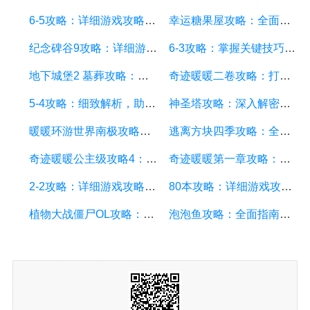
6-5攻略：详细游戏攻略方面的描述
幸运糖果屋攻略：全面指南、技巧和秘籍
纪念碑谷9攻略：详细游戏攻略方案，通关技巧和秘籍
6-3攻略：掌握关键技巧，轻松通关的秘诀揭秘
地下城堡2 墓葬攻略：全面解析游戏玩法、角色技能及装备选择
奇迹暖暖二卷攻略：打造时尚风格，解锁隐藏关卡，获取高分技巧
5-4攻略：细致解析，助你轻松通关
神圣塔攻略：深入解密游戏关卡、怪物和宝藏
暖暖环游世界南极攻略：冰雪世界的时尚探险指南
逃离方块四季攻略：全面解析游戏玩法、关卡攻略和技巧
奇迹暖暖公主级攻略4：详细游戏攻略方面的描述
奇迹暖暖第一章攻略：初入时尚世界，如何获得高分并解锁更多内容
2-2攻略：详细游戏攻略方面的描述
80本攻略：详细游戏攻略方面的描述
植物大战僵尸OL攻略：全面解析游戏技巧、策略和最佳植物搭配
泡泡鱼攻略：全面指南、技巧和秘籍