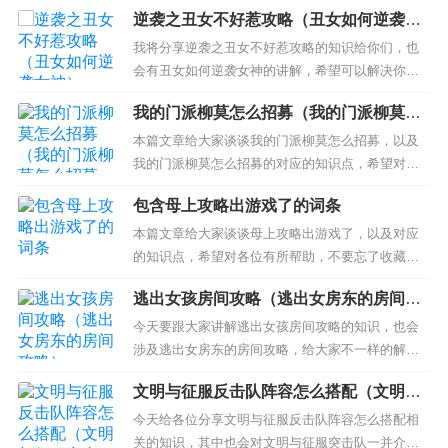
逆袭之丑女不好惹攻略（丑女如何逆袭女
神）
我将分享逆袭之丑女不好惹攻略的知识给你们，也
会有丑女如何逆袭女神的讲解，希望可以解决你们
现在的问题！ 本文目录一览： 1、丑女应该如何逆
我的门派柳莫怎么招募（我的门派柳莫怎
袭高富帅？ 2、长得不好看的女生如何逆袭撩到男
么招募的）
神？ 3、“丑女”如何才能逆袭成为女神？ 4、丑女怎
本篇文章给大家谈谈我的门派柳莫怎么招募，以及
么逆袭，变漂亮除整容 丑女应该如何逆袭高富帅？
我的门派柳莫怎么招募的对应的知识点，希望对各
1、...
位有所帮助，不要忘了收藏本站喔。 本文目录一
包含母上攻略出游戏了的词条
览： 1、我的门派美酒怎么得 2、我的门派邪修弟子
可以招募吗 3、我的门派藏宝图精英火麒麟怎么打
本篇文章给大家谈谈母上攻略出游戏了，以及对应
我的门派美酒怎么得 1、在我的门派页面左下角处，
的知识点，希望对各位有所帮助，不要忘了收藏本
点击“世界”...
站喔。 本文目录一览： 1、母上攻略游戏CG怎么看
逃出女孩房间攻略（逃出女房东的房间攻
2、母上攻略3.0安卓哪里 3、母上大人0.12攻略第5
略）
个人在那 4、韩国手游黄油有哪些 5、母上攻略手游
今天要跟大家讲解逃出女孩房间攻略的知识，也会
怎么样玩? 母上攻略游戏CG怎么看...
涉及逃出女房东的房间攻略，给大家不一样的解决
方案！ 本文目录一览： 1、最终幻想8pc 攻略 2、
文明与征服反击队阵容怎么搭配（文明与
仙剑1的攻略谁有? 3、哪位大哥有的攻略啊,跪求了!
征服突击队）
4、仙剑一攻略详细 5、找仙剑奇侠传3攻略 6、仙剑
今天给各位分享文明与征服反击队阵容怎么搭配相
3的攻略 最终幻想8pc 攻略...
关的知识，其中也会对文明与征服突击队一并介