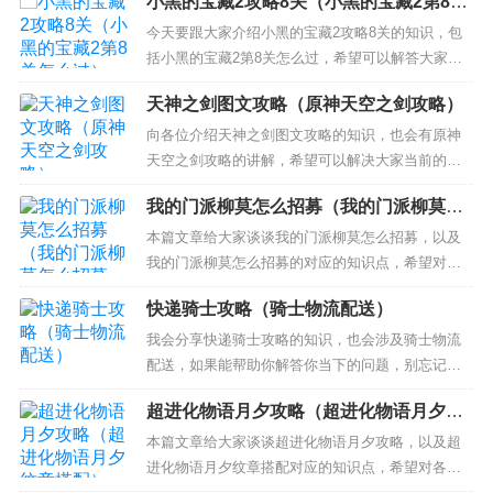
小黑的宝藏2攻略8关（小黑的宝藏2第8关
怎么过）
今天要跟大家介绍小黑的宝藏2攻略8关的知识，包
括小黑的宝藏2第8关怎么过，希望可以解答大家现
在的问题！本文目录一览： 1、小黑的宝藏成就如何
天神之剑图文攻略（原神天空之剑攻略）
获得 2、小黑的宝藏2第5关为什么数字密码是2527
3、小黑的宝藏第8关攻略 4、小黑的宝藏2第5关卡
向各位介绍天神之剑图文攻略的知识，也会有原神
怎么过 通关攻略详解大全 5、小黑的宝藏...
天空之剑攻略的讲解，希望可以解决大家当前的困
惑！ 本文目录一览： 1、原始传奇天神之剑怎么出
我的门派柳莫怎么招募（我的门派柳莫怎
2、找一个小霸王智能卡游戏的名字 3、「FC游戏攻
么招募的）
略」《武藏的冒险》 4、天神之剑怎么用飞鞋鞋 5、
本篇文章给大家谈谈我的门派柳莫怎么招募，以及
原始传奇天神之剑可以交易嘛 原始传奇天神之剑...
我的门派柳莫怎么招募的对应的知识点，希望对各
位有所帮助，不要忘了收藏本站喔。 本文目录一
快递骑士攻略（骑士物流配送）
览： 1、我的门派美酒怎么得 2、我的门派邪修弟子
可以招募吗 3、我的门派藏宝图精英火麒麟怎么打
我会分享快递骑士攻略的知识，也会涉及骑士物流
我的门派美酒怎么得 1、在我的门派页面左下角处，
配送，如果能帮助你解答你当下的问题，别忘记关
点击“世界”...
注我们吧！ 本文目录一览： 1、快递骑士Postknigh
超进化物语月夕攻略（超进化物语月夕纹
t怎么玩新手攻略分享 2、快递骑士 postknight 第一
章搭配）
关这个第三条routes怎么解锁啊？一直锁定玩不下
本篇文章给大家谈谈超进化物语月夕攻略，以及超
3、快递骑士Postknigh...
进化物语月夕纹章搭配对应的知识点，希望对各位
有所帮助，不要忘了收藏本站喔。 本文目录一览：