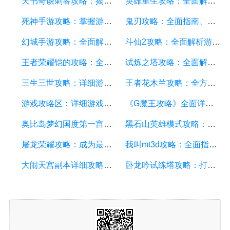
天书奇谈刺客攻略：揭秘最强刺客技巧，助你成为顶尖玩家
英雄重生攻略：全面解析游戏中的技巧和策略
死神手游攻略：掌握游戏技巧，轻松成为顶级玩家
鬼刃攻略：全面指南、技巧和秘籍，助你成为顶尖玩家
幻城手游攻略：全面解析游戏技巧、装备选择和副本攻略
斗仙2攻略：全面解析游戏技巧、副本攻略、装备养成和战斗策略
王者荣耀铠的攻略：全面解析铠的技能、装备、打法和团队配合
试炼之塔攻略：全面解析游戏技巧与策略，帮你征服每一层塔
三生三世攻略：详细游戏攻略方面的描述
王者花木兰攻略：全方位解析花木兰的技能、装备和打法
游戏攻略区：详细游戏攻略方面的描述
《G魔王攻略》全面详解，助你成为顶尖玩家
奥比岛梦幻国度第一宫攻略：探索梦幻世界的奇妙冒险
黑石山英雄模式攻略：成为顶尖玩家的必备指南
屠龙荣耀攻略：成为最强勇士的终极指南
我叫mt3d攻略：全面指南、技巧和秘籍揭秘
大闹天宫副本详细攻略：如何轻松通关大闹天宫副本
卧龙吟试练塔攻略：打造最强角色，征服试炼之塔