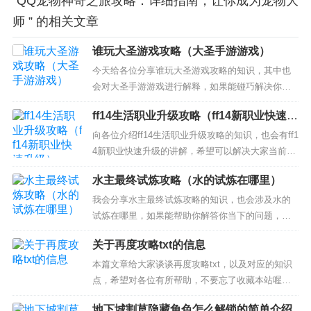
“QQ宠物神奇之旅攻略：详细指南，让你成为宠物大
师 ” 的相关文章
谁玩大圣游戏攻略（大圣手游游戏）
今天给各位分享谁玩大圣游戏攻略的知识，其中也
会对大圣手游游戏进行解释，如果能碰巧解决你现
在面临的问题，别忘了关注本站，现在开始吧！ 本
ff14生活职业升级攻略（ff14新职业快速升
文目录一览： 1、LOL齐天大圣怎么玩？ 2、求英雄
级）
联盟齐天大圣出装顺序、攻略、天赋分配、及符文
向各位介绍ff14生活职业升级攻略的知识，也会有ff1
3、dota2悟空打法分析 大圣怎么玩 4、求大神讲解
4新职业快速升级的讲解，希望可以解决大家当前的
l...
困惑！ 本文目录一览： 1、ff14到44级以后怎么升
水主最终试炼攻略（水的试炼在哪里）
级最快 2、FF14 1-60级怎么升级？ 3、ff14弓箭手
怎么升级 4、ff1460-70怎么升级 5、最终幻想14制
我会分享水主最终试炼攻略的知识，也会涉及水的
造采集升...
试炼在哪里，如果能帮助你解答你当下的问题，别
忘记关注我们吧！ 本文目录一览： 1、火影忍者ol
关于再度攻略txt的信息
忍者考试101水主怎么过 2、火影忍者OL水主忍者考
试123层怎么过 水主忍者123层攻略 3、火影忍者ol
本篇文章给大家谈谈再度攻略txt，以及对应的知识
忍者考试208水主怎么过 火影忍者ol忍者...
点，希望对各位有所帮助，不要忘了收藏本站喔。
本文目录一览： 1、《[综主花滑]再度攻略》txt下载
地下城割草隐藏角色怎么解锁的简单介绍