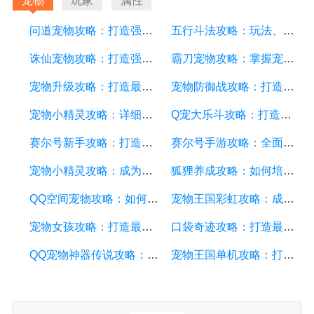
宠物
玩家
属性
问道宠物攻略：打造强力宠物团队，踏上冒险之路
五行斗法攻略：玩法、技巧和策略详解
诛仙宠物攻略：打造强大的战斗伙伴，提升战斗实力
霸刀宠物攻略：掌握宠物培养技巧，成为霸道刀客的最佳伙伴
宠物升级攻略：打造最强战斗伙伴的详细游戏攻略方案
宠物防御战攻略：打造无敌防线，保护你的宠物
宠物小精灵攻略：详细游戏攻略方案及技巧
Q宠大乐斗攻略：打造最强战队，征服全球冠军！
赛尔号新手攻略：打造最强战队的详细游戏攻略方案
赛尔号手游攻略：全面进阶指南，打造最强战队
宠物小精灵攻略：成为顶级训练师的终极指南
狐狸养成攻略：如何培养出一只健康快乐的狐狸宠物
QQ空间宠物攻略：如何培养强大的宠物和获得更多的奖励
宠物王国彩虹攻略：成为宠物大师的必备指南
宠物女孩攻略：打造最强宠物团队，成为宠物大师
口袋奇迹攻略：打造最强宠物大军指南
QQ宠物神器传说攻略：让你的宠物成为最强大的战士
宠物王国单机攻略：打造最强宠物团队的秘诀