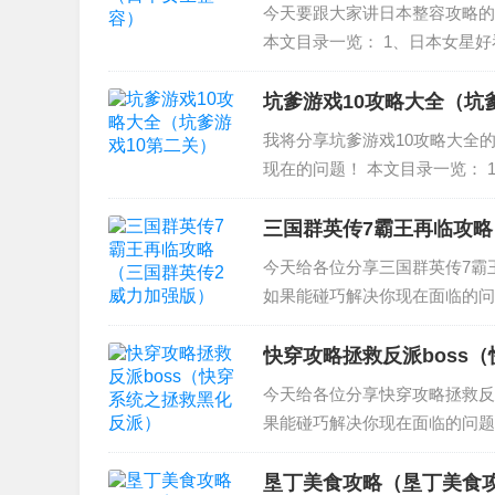
今天要跟大家讲日本整容攻略的
本文目录一览： 1、日本女星
女，然后再去日本、美国和英国
部讲整容的日本电影...
坑爹游戏10攻略大全（坑
我将分享坑爹游戏10攻略大全
现在的问题！ 本文目录一览： 
0》9至16关游戏攻略？ 3、《
怎么...
三国群英传7霸王再临攻略
今天给各位分享三国群英传7霸
如果能碰巧解决你现在面临的问
英传7》霸王再临招降敌将怎么操
再临怎样才能捉住霸王...
快穿攻略拯救反派boss
今天给各位分享快穿攻略拯救反
果能碰巧解决你现在面临的问题
略反派Boss》txt下载在线阅
某个世界反派是...
垦丁美食攻略（垦丁美食