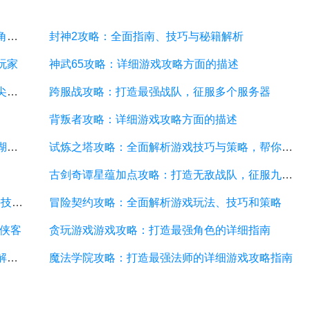
三界西游攻略：全面解析三界西游游戏玩法、角色、装备与副本
封神2攻略：全面指南、技巧与秘籍解析
玩家
神武65攻略：详细游戏攻略方面的描述
神魔幻境攻略：探索无尽的魔幻世界，成为顶尖玩家
跨服战攻略：打造最强战队，征服多个服务器
背叛者攻略：详细游戏攻略方面的描述
梁山传奇攻略：打造强大的英雄团队，征服江湖的必备指南
试炼之塔攻略：全面解析游戏技巧与策略，帮你征服每一层塔
古剑奇谭星蕴加点攻略：打造无敌战队，征服九州大陆
刀剑乱舞6-1攻略：探索副本、培养角色和战斗技巧详解
冒险契约攻略：全面解析游戏玩法、技巧和策略
侠客
贪玩游戏游戏攻略：打造最强角色的详细指南
非仙勿扰攻略：全面解析游戏攻略技巧、剧情解读和角色培养
魔法学院攻略：打造最强法师的详细游戏攻略指南