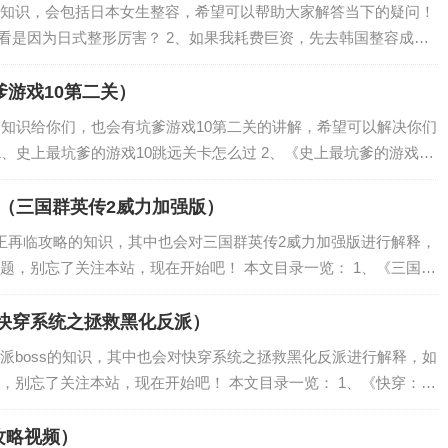
知识，会包括日本女生整容，希望可以帮助大家解答当下的疑问！
好看是因为日式整形厉害？ 2、如果我耗费巨资，先去韩国整容成美
吸引无数的男人，这样可以吗？ 3、橙光游戏整容日记攻略 4、这
爹游戏10第二关）
的知识给你们，也会有坑爹游戏10第二关的讲解，希望可以解决你们
1、史上最坑爹的游戏10跳远关卡怎么过 2、《史上最坑爹的游戏1
史上最坑爹的游戏10》1至8关攻略？ 4、史上最坑爹的游戏10击剑赛
（三国群英传2威力加强版）
王再临攻略的知识，其中也会对三国群英传2威力加强版进行解释，
题，别忘了关注本站，现在开始吧！ 本文目录一览： 1、《三国群
作？ 2、三国群英传7霸王再临怎么打？ 3、《三国群英传7》霸王
（快穿系统之拯救黑化反派）
派boss的知识，其中也会对快穿系统之拯救黑化反派进行解释，如
，别忘了关注本站，现在开始吧！ 本文目录一览： 1、《快穿：攻
读全文，求百度网盘云资源 2、求一本快穿 攻略或拯救反派boss的 在
攻略视频）