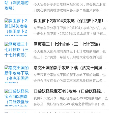
今天我要分享剑灵攻略网站的知识，也会包含朋友
们关心的剑灵端游攻略问答从多个角度来解答，我
希望能够解决你现在遇到的问题！ 本文目录一览：
保卫萝卜2第104关攻略（保卫萝卜2第104
1、剑灵副本攻略大全 剑灵副本攻略有哪些 2、war3
关攻略水晶萝卜）
剑灵攻略 3、剑灵攻略 剑灵副本攻略大全 剑灵副本
今天给各位分享保卫萝卜2第104关攻略的知识，其
攻略有哪些 1、蜘蛛巢穴是4人高级难度副本，出
中也会对保卫萝卜2第104关攻略水晶萝卜进行解
现...
释，如果能碰巧解决你现在面临的问题，别忘了关
网页端三十七计攻略（三十七计页游）
注本站，现在开始吧！ 本文目录一览： 1、保卫萝
卜2挑战模式未解锁的萝卜无法切换 2、保卫萝卜2
今天要跟大家介绍网页端三十七计攻略的知识，包
天天向上图形像22=5那关怎么过 3、保卫萝卜2第10
括三十七计页游，希望可以解答大家现在的问题！
4关...
本文目录一览： 1、兵法三十七计逐鹿中原怎么破阵
洛克王国的新手攻略下载（洛克王国游戏
的 2、兵法三十七计宝库将顺序 3、三十六计的游戏
攻略）
攻略 4、兵法三十七计重生如何搞 5、网页游戏三十
今天我要分享洛克王国的新手攻略下载的知识，也
六计怎么玩 兵法三十七计逐鹿中原怎么破阵的 第...
会包含朋友们关心的洛克王国游戏攻略问答从多个
角度来解答，我希望能够解决你现在遇到的问题！
口袋妖怪绿宝石493攻略（口袋妖怪绿宝
本文目录一览： 1、关于洛克王国。洛克王国新手攻
石493攻略之看看洞中有什么）
略。 2、洛克王国的消费兼新手速成攻略 3、洛克王
我要和大家分享口袋妖怪绿宝石493攻略的知识，也
国怎么玩 4、2022洛克王国新手任务怎么过 5、...
会涉及口袋妖怪绿宝石493攻略之看看洞中有什么，
希望可以解决你现在的问题！ 本文目录一览： 1、