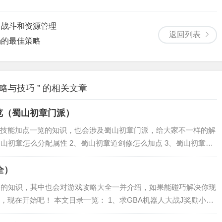
、战斗和资源管理
返回列表
场的最佳策略
与技巧 ” 的相关文章
览（蜀山初章门派）
技能加点一览的知识，也会涉及蜀山初章门派，给大家不一样的解
蜀山初章怎么分配属性 2、蜀山初章道剑修怎么加点 3、蜀山初章攻
最快 5、蜀山初章练体怎么加点 6、蜀山初章旁门要什么属性 蜀山
全）
关的知识，其中也会对游戏攻略大全一并介绍，如果能碰巧解决你现
现在开始吧！ 本文目录一览： 1、求GBA机器人大战J奖励小游
最囧游戏2第31-40关攻略是什么？ 3、微信游戏见缝插针40关攻略