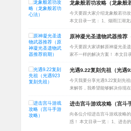
4、逆...
龙象般若功攻略（龙象般
今天要跟大家介绍龙象般若功攻
本文目录一览： 1、烟雨江湖龙
雨江湖》龙象般若功送药技巧是
般若功前置任...
原神凝光圣遗物武器推荐
今天要跟大家讲解原神凝光圣遗
家不一样的解决方案！ 本文目录
物什么最好 原神凝光圣遗物推荐
荐四星...
光遇9.22复刻先祖（光遇
今天我要分享光遇9.22复刻先
来解答，我希望能够解决你现在遇
刻先祖出场顺序 3、光遇9.22
进击宫斗游戏攻略（宫斗
向各位介绍进击宫斗游戏攻略的
惑！ 本文目录一览： 1、进击
斗》攻略 进击的宫斗的详细攻略 二