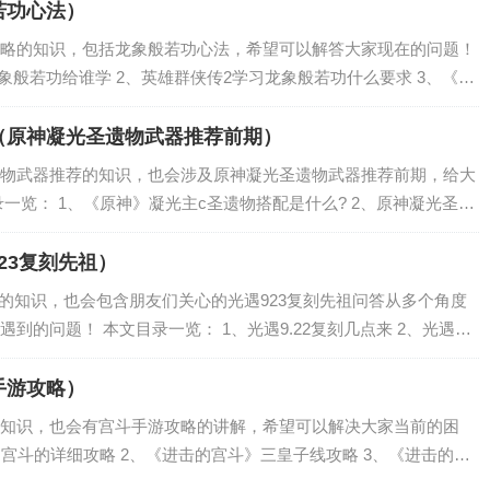
若功心法）
略的知识，包括龙象般若功心法，希望可以解答大家现在的问题！
象般若功给谁学 2、英雄群侠传2学习龙象般若功什么要求 3、《烟
什么？ 4、濡沫江湖龙象般若功是什么任务? 5、《烟雨江湖》龙象
（原神凝光圣遗物武器推荐前期）
物武器推荐的知识，也会涉及原神凝光圣遗物武器推荐前期，给大
一览： 1、《原神》凝光主c圣遗物搭配是什么? 2、原神凝光圣遗
 3、原神凝光圣遗物搭配 4、凝光圣遗物推荐 5、原神凝光武器推
923复刻先祖）
祖的知识，也会包含朋友们关心的光遇923复刻先祖问答从多个角度
到的问题！ 本文目录一览： 1、光遇9.22复刻几点来 2、光遇复
复刻先祖是什么 4、光遇一共有多少个复刻先祖 5、光遇复刻先祖...
手游攻略）
知识，也会有宫斗手游攻略的讲解，希望可以解决大家当前的困
的宫斗的详细攻略 2、《进击的宫斗》三皇子线攻略 3、《进击的宫
皇子线 躲在被窝里---随意---右边的（+1）---首饰铺（李+1，必