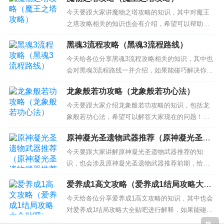
录一览： 1、《庶女攻略》txt下载在线阅读全文，
求百度网盘云资源 2、《庶女攻略》最新txt全集下
今天要跟大家讲魔物之塔攻略的知识，其中对魔王
载 3、《庶女攻略：腹黑皇子请下嫁》txt下载在线
之塔攻略相关的知识也会有介绍，希望可以帮助大
阅读全...
家解答当下的疑问！ 本文目录一览： 1、《恶魔之
黑魂3流程攻略（黑魂3流程路线）
塔：消失的世界》新手攻略大全 2、求GB游戏 急拜
托各位大神 3、神陵武装挑战之塔攻略 4、魔物之塔
今天给各位分享黑魂3流程攻略相关的知识，其中也
沙子羽毛刀一类的有什么用 5、NDS 魔物之塔...
会对黑魂3流程路线一并介绍，如果能碰巧解决你现
在面临的问题，别忘了关注本站，现在开始吧！ 本
龙象般若功攻略（龙象般若功心法）
文目录一览： 1、《黑魂》3小偷剧情流程是怎么样
的？ 2、黑暗之魂3结婚结局怎么达成 安里全剧情流
今天要跟大家介绍龙象般若功攻略的知识，包括龙
程任务介绍 3、黑魂3帕奇剧情流程 4、《黑暗之魂
象般若功心法，希望可以解答大家现在的问题！本
3...
文目录一览： 1、烟雨江湖龙象般若功给谁学 2、英
原神凝光圣遗物武器推荐（原神凝光圣遗
雄群侠传2学习龙象般若功什么要求 3、《烟雨江
物武器推荐前期）
湖》龙象般若功送药技巧是什么？ 4、濡沫江湖龙象
今天要跟大家讲解原神凝光圣遗物武器推荐的知
般若功是什么任务? 5、《烟雨江湖》龙象般若功前
识，也会涉及原神凝光圣遗物武器推荐前期，给大
置任...
家不一样的解决方案！ 本文目录一览： 1、《原
爱养成1高文攻略（爱养成1结局攻略大全
神》凝光主c圣遗物搭配是什么? 2、原神凝光圣遗
贴吧）
物什么最好 原神凝光圣遗物推荐 3、原神凝光圣遗
今天给各位分享爱养成1高文攻略的知识，其中也会
物搭配 4、凝光圣遗物推荐 5、原神凝光武器推荐四
对爱养成1结局攻略大全贴吧进行解释，如果能碰巧
星...
解决你现在面临的问题，别忘了关注本站，现在开