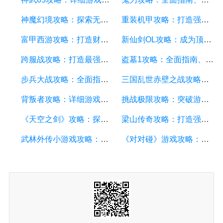
神魔幻境攻略：探索无尽的魔幻世界，成为顶尖玩家
重装机甲攻略：打造强大机甲，征服战场的终极指南
富甲西游攻略：打造财富王国的终极指南
新仙剑OL攻略：成为顶级仙侠大侠的秘诀与技巧
跨服战攻略：打造最强战队，征服多个服务器
盗墓1攻略：全面指南、秘籍和技巧
步兵大战攻略：全面指南及游戏技巧分享
三国乱世赤壁之战攻略：详细游戏攻略方面的描述
背叛者攻略：详细游戏攻略方面的描述
挑战极限攻略：突破游戏难关的终极指南
《天空之剑》攻略：探索天空的冒险之旅
梁山传奇攻略：打造强大的英雄团队，征服江湖的必备指南
武林外传小游戏攻略：全面解析游戏技巧、角色选择和剧情推进
《对对碰》游戏攻略：成为高手的秘籍