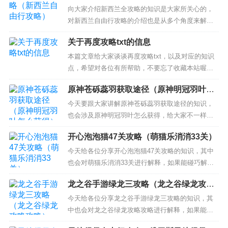
向大家介绍新西兰全攻略的知识是大家所关心的，
对新西兰自由行攻略的介绍也是从多个角度来解
答，希望可以让大家解决现在的问题！ 本文目录一
关于再度攻略txt的信息
览： 1、请大家推荐7-10天的新西兰自由行攻略 2、
新西兰留学移民一年制硕士全攻略，你准备好了吗
本篇文章给大家谈谈再度攻略txt，以及对应的知识
3、新西兰可以自由行吗，有什么攻略？ 4、去新西
点，希望对各位有所帮助，不要忘了收藏本站喔。
兰旅游，...
本文目录一览： 1、《[综主花滑]再度攻略》txt下载
原神苍砾蕊羽获取途径（原神明冠羽叶怎
在线阅读全文，求百度网盘云资源 2、《[综]再度攻
么获得）
略》txt下载在线阅读全文，求百度网盘云资源 3、
今天要跟大家讲解原神苍砾蕊羽获取途径的知识，
有那些好看的女主网游小说？(已完结的) 《...
也会涉及原神明冠羽叶怎么获得，给大家不一样的
解决方案！ 本文目录一览： 1、原神沙虫隧道在哪
开心泡泡猫47关攻略（萌猫乐消消33关）
里 2、原神风蚀沙虫多久刷新 3、原神最好的圣遗物
4、原神北陆长柄武器原胚怎么搞 原神沙虫隧道在哪
今天给各位分享开心泡泡猫47关攻略的知识，其中
里 原神沙虫隧道在沙漠里。根据查询相关公开信息
也会对萌猫乐消消33关进行解释，如果能碰巧解决
显示...
你现在面临的问题，别忘了关注本站，现在开始
龙之谷手游绿龙三攻略（龙之谷绿龙攻略
吧！ 本文目录一览： 1、开心泡泡猫102关怎么
攻略）
过？，泡泡上有锁孔的泡泡怎么打掉？ 2、QQ空间
今天给各位分享龙之谷手游绿龙三攻略的知识，其
应用游戏开心泡泡猫 3、开心泡泡猫第66关怎么过
中也会对龙之谷绿龙攻略攻略进行解释，如果能碰
4、开心...
巧解决你现在面临的问题，别忘了关注本站，现在