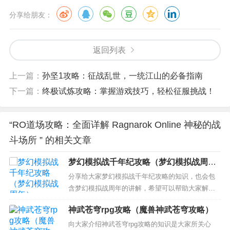
分享给朋友：
返回列表
上一篇：
孙坚1攻略：征战乱世，一统江山的必备指南
下一篇：
终极试炼攻略：掌握游戏技巧，轻松征服挑战！
“RO道场攻略：全面详解 Ragnarok Online 神秘的战
斗场所 ” 的相关文章
梦幻模拟战千年纪攻略（梦幻模拟战周
年）
分享给大家梦幻模拟战千年纪攻略的知识，也会包
含梦幻模拟战周年的讲解，希望可以帮助大家解决
现在的问题！ 本文目录一览： 1、梦幻模拟战千年
神武苍穹rpg攻略（魔兽神武苍穹攻略）
纪秘籍 2、梦幻模拟战千年纪 的攻略 3、梦幻模拟
战千年纪怎么玩 4、梦幻模拟战千年纪详细攻略高手
向大家介绍神武苍穹rpg攻略的知识是大家所关心