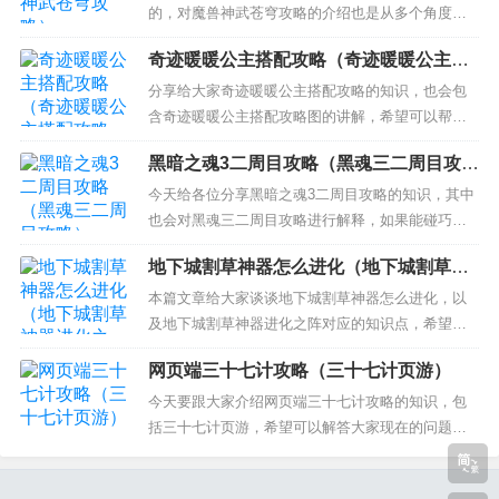
们帮帮忙啦~~~~~ 梦幻模拟战千年纪秘籍 我以前
的，对魔兽神武苍穹攻略的介绍也是从多个角度来
的...
解答，希望可以让大家解决现在的问题！ 本文目录
奇迹暖暖公主搭配攻略（奇迹暖暖公主搭
一览： 1、魔兽rpg神武苍穹生命书怎么打 2、魔兽
配攻略图）
争霸RPG防守地图神武苍穹，乾坤轮回印怎么合成
分享给大家奇迹暖暖公主搭配攻略的知识，也会包
3、神武苍穹，星月神剑合成，红水晶哪里有，绿水
含奇迹暖暖公主搭配攻略图的讲解，希望可以帮助
晶，什么的...
大家解决现在的问题！ 本文目录一览： 1、奇迹暖
黑暗之魂3二周目攻略（黑魂三二周目攻
暖第十五章15-3高分搭配攻略 2、奇迹暖暖第三章公
略）
主级怎么搭配 S级搭配攻略 3、奇迹暖暖第十三章1
今天给各位分享黑暗之魂3二周目攻略的知识，其中
3-3高分搭配攻略 奇迹暖暖第十五章15-3高分搭配...
也会对黑魂三二周目攻略进行解释，如果能碰巧解
决你现在面临的问题，别忘了关注本站，现在开始
地下城割草神器怎么进化（地下城割草神
吧！ 本文目录一览： 1、黑暗之魂3武器还原mod开
器进化之阵）
不了下周目 2、《黑暗之魂3》二周目可以继承什么
本篇文章给大家谈谈地下城割草神器怎么进化，以
东西? 3、黑暗之魂3 二周目继承物品攻略 二周目可
及地下城割草神器进化之阵对应的知识点，希望对
以继承...
各位有所帮助，不要忘了收藏本站喔。 本文目录一
网页端三十七计攻略（三十七计页游）
览： 1、地下城割草如何进化鞭子 2、地下城割草稀
有升级神器的顺序 3、地下城割草雷神之锤怎么进化
今天要跟大家介绍网页端三十七计攻略的知识，包
4、地下城割草怎么进化装备 地下城割草如何进化鞭
括三十七计页游，希望可以解答大家现在的问题！
子...
本文目录一览： 1、兵法三十七计逐鹿中原怎么破阵
的 2、兵法三十七计宝库将顺序 3、三十六计的游戏