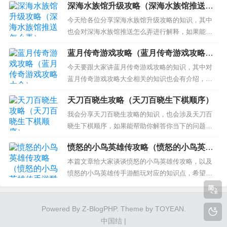
深海水族馆升级攻略（深海水族馆推送怎
目录一览： 1、鳄鱼小顽皮爱洗澡第9关三星通关攻
么弄）
略 2、鳄鱼小顽皮爱洗澡中文版 第6关怎么过？ 3、
今天给各位分享深海水族馆升级攻略的知识，其中
鳄鱼小顽皮爱洗澡图文攻略 鳄鱼小顽皮爱洗5-10爆
也会对深海水族馆推送怎么弄进行解释，如果能碰
破...
巧解决你现在面临的问题，别忘了关注本站，现在
蓝月传奇游戏攻略（蓝月传奇游戏攻略大
开始吧！ 本文目录一览： 1、《深海水族馆》都有
全）
哪些隐藏鱼的攻略？ 2、深海水族馆隐藏鱼获得方法
今天要跟大家讲蓝月传奇游戏攻略的知识，其中对
攻略大全 隐藏鱼怎么获取 3、新手入门攻略 深海水
蓝月传奇游戏攻略大全相关的知识也会有介绍，希
族馆怎么玩...
望可以帮助大家解答当下的疑问！ 本文目录一览：
天刀百晓生攻略（天刀百晓生下棋顺序）
1、XY游戏《蓝月传奇》怎样快速升级 2、XY游戏
《蓝月传奇》功勋任务怎么领取攻略 3、蓝月传奇装
我会分享天刀百晓生攻略的知识，也会涉及天刀百
备怎么获得攻略 4、蓝月传奇怎么玩才能扛伤害啊
晓生下棋顺序，如果能帮助你解答你当下的问题，
X...
别忘记关注我们吧！ 本文目录一览： 1、天涯明月
愤怒的小鸟英雄传攻略（愤怒的小鸟英雄
刀人物见闻薛无泪怎么做 2、天刀手游移花伙伴推荐
传手游酷玩）
3、天涯明月刀手游中，如何才能抽到百晓生？ 4、
本篇文章给大家谈谈愤怒的小鸟英雄传攻略，以及
天涯明月刀手游天香伙伴搭配 天涯明月刀人物见闻
愤怒的小鸟英雄传手游酷玩对应的知识点，希望对
薛无...
各位有所帮助，不要忘了收藏本站喔。 本文目录一
览： 1、愤怒的小鸟英雄传怎么搭配技能 技能攻略
2、愤怒的小鸟英雄传地牢怎么过 阵容搭配攻略 3、
Powered By
Z-BlogPHP
. Theme by
TOYEAN
.
愤怒的小鸟英雄传攻略之怎么打国王猪城堡 4、愤怒
中国结
|