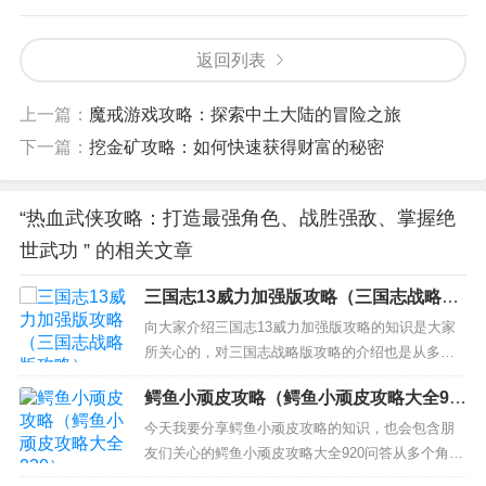
返回列表
上一篇：
魔戒游戏攻略：探索中土大陆的冒险之旅
下一篇：
挖金矿攻略：如何快速获得财富的秘密
“热血武侠攻略：打造最强角色、战胜强敌、掌握绝
世武功 ” 的相关文章
三国志13威力加强版攻略（三国志战略版
攻略）
向大家介绍三国志13威力加强版攻略的知识是大家
所关心的，对三国志战略版攻略的介绍也是从多个
角度来解答，希望可以让大家解决现在的问题！ 本
鳄鱼小顽皮攻略（鳄鱼小顽皮攻略大全92
文目录一览： 1、三国志13威力加强版英杰传怎么
0）
玩 英杰传难点剧本打法心得 2、三国志13孙权怎么
今天我要分享鳄鱼小顽皮攻略的知识，也会包含朋
避免关羽之死 3、三国志13威力加强版游侠怎么玩
友们关心的鳄鱼小顽皮攻略大全920问答从多个角度
三国志1...
来解答，我希望能够解决你现在遇到的问题！ 本文