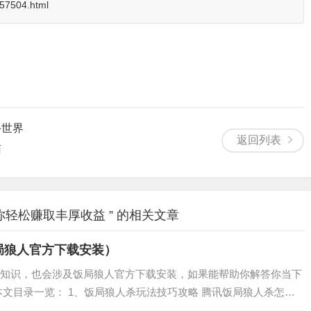
i/57504.html
斗世界
返回列表
南
轻松赚取丰厚收益 ” 的相关文章
局狼人官方下载安装）
知识，也会涉及饭局狼人官方下载安装，如果能帮助你解答你当下
本文目录一览： 1、饭局狼人杀玩法技巧攻略 腾讯饭局狼人杀怎么
玩好 玩家首次发言注意事项 3、饭局狼人杀12人局规则攻略是什么