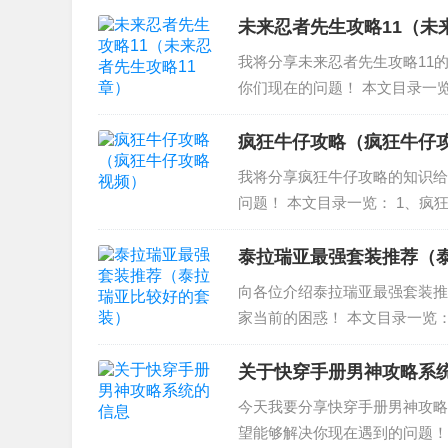
饭局狼人杀玩法技...
未来忍者先生攻略11（未
我将分享未来忍者先生攻略11
你们现在的问题！ 本文目录一览
案攻略 忍界探险怎么玩 3、未
码 地铁跑酷...
疯狂牛仔攻略（疯狂牛仔
我将分享疯狂牛仔攻略的知识给
问题！ 本文目录一览： 1、疯
巧。 3、请教疯狂牛仔套牛技巧
右侧的时候套就...
泰拉瑞亚最强套装推荐（
向各位介绍泰拉瑞亚最强套装推
家当前的困惑！ 本文目录一览：
装/饰品是什么 3、泰拉瑞亚套
剑、魔化之刃、群星之...
关于快穿手册男神攻略系
今天我要分享快穿手册男神攻略
望能够解决你现在遇到的问题！ 