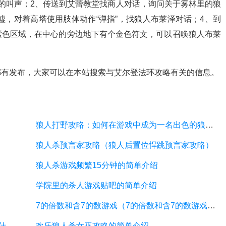
的叫声；2、传送到艾蕾教堂找商人对话，询问关于雾林里的狼
墟，对着高塔使用肢体动作“弹指”，找狼人布莱泽对话；4、到
紫色区域，在中心的旁边地下有个金色符文，可以召唤狼人布莱
都有发布，大家可以在本站搜索与艾尔登法环攻略有关的信息。
狼人打野攻略：如何在游戏中成为一名出色的狼人打野手？
狼人杀预言家攻略（狼人后置位悍跳预言家攻略）
狼人杀游戏频繁15分钟的简单介绍
学院里的杀人游戏贴吧的简单介绍
7的倍数和含7的数游戏（7的倍数和含7的数游戏答案）
欢乐狼人杀12人攻略（欢乐狼人的游戏规则是什么）
欢乐狼人杀女巫攻略的简单介绍