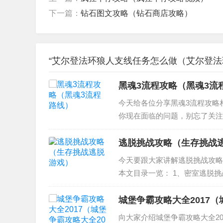
下一篇：
钻石图文攻略（钻石商店攻略）
“艾尔登法环狼人支线任务怎么做（艾尔登法
黑魂3流程攻略（黑魂3流
今天给各位分享黑魂3流程攻略
你现在面临的问题，别忘了关注
是怎么样的？ 2、黑暗之魂3结
4、《黑暗之魂3...
逃脱挑战攻略（生存挑战
今天要跟大家讲解逃脱挑战攻略
本文目录一览： 1、密室逃脱挑战
过 3、密室逃脱挑战100个房间
过...
城堡争霸攻略大全2017（
向大家介绍城堡争霸攻略大全20