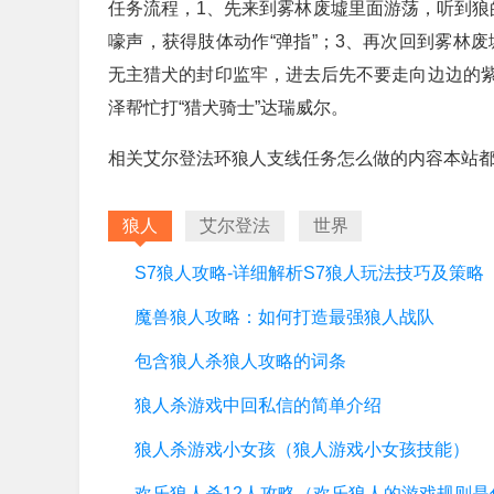
任务流程，1、先来到雾林废墟里面游荡，听到狼
嚎声，获得肢体动作“弹指”；3、再次回到雾林废
无主猎犬的封印监牢，进去后先不要走向边边的
泽帮忙打“猎犬骑士”达瑞威尔。
相关艾尔登法环狼人支线任务怎么做的内容本站
狼人
艾尔登法
世界
S7狼人攻略-详细解析S7狼人玩法技巧及策略
魔兽狼人攻略：如何打造最强狼人战队
包含狼人杀狼人攻略的词条
狼人杀游戏中回私信的简单介绍
狼人杀游戏小女孩（狼人游戏小女孩技能）