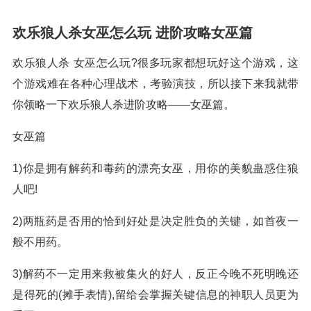
欢乐狼人杀女巫怎么玩 进阶攻略女巫篇
欢乐狼人杀 女巫怎么玩?很多玩家都想玩好这个游戏，这
个游戏难在各种心理战术，考验演技，所以接下来我就带
你领略一下欢乐狼人杀进阶攻略——女巫篇。
女巫篇
1)你是拥有解药和毒药的漂亮女巫，用你的美貌蛊惑住狼
人吧!
2)两瓶药是否用的恰到好处是决定胜负的关键，如首夜一
般不用药。
3)解药不一定用来救被集火的好人，反正今晚不死明晚还
是得死的(摊手表情),留给会掌握关键信息的神职人员更为