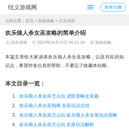
结义游戏网
登录/注册
当前位置：
首页
>
游戏攻略
> 正文内容
欢乐狼人杀女巫攻略的简单介绍
结衣游戏
2023年04月10日 06:51:08
游戏攻略
97
本篇文章给大家谈谈欢乐狼人杀女巫攻略，以及对应的知
识点，希望对各位有所帮助，不要忘了收藏本站喔。
本文目录一览：
1、
欢乐狼人杀女巫怎么玩 进阶攻略女巫篇
2、
欢乐狼人杀女巫指南 女巫玩法总结
3、
欢乐狼人杀女巫怎么玩 欢乐狼人杀女巫玩法攻略
4、
欢乐狼人杀女巫怎么玩 女巫玩法解析