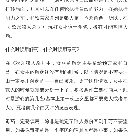
女巫的不同之处在于，她可以凭借自己而不是争取他人来
扭转局面，并且可以在任何轮执行自己的能力。在她执行
能力之前，和预言家并列是狼人第一抢杀角色。所以，在
《 欢乐狼人杀 》中玩好女巫这一角色，极有可能掌控大
局。
什么时候用解药，什么时候用毒药?
在《欢乐狼人杀》中，女巫的解药主要留给预言家和自
己。在女巫的解药还没有用的时候，以下情况是不需要理
由一定要用解药的——自己被杀。除了这种情况，女巫在
救人的时候就需要分析一下了，参考条件主要有两点：此
时是游戏的第几夜(基本上第一晚上女巫都不要救人或者毒
人)、死者前几个白天时的发言表现。
毒药一定要慎用，除非是确定了狼人身份否则千万不要滥
用。如果你毒死的是一个平民的话其实都是小事，如果你